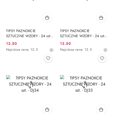
TIPSY PAZNOKCIE
TIPSY PAZNOKCIE
SZTUCZNE WZORY - 24 szt. -
SZTUCZNE WZORY - 24 szt. -
DJ36
DJ35
12.50
12.50
Cena
Cena
Najniższa
Najniższa
Najniższa cena:
12.5
Najniższa cena:
12.5
promocyjna:
promocyjna:
cena
cena
z
z
30
30
dni
dni
przed
przed
obniżką
obniżką