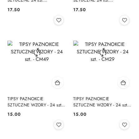
SZTUCZNE 24 szt.
SZTUCZNE 24 szt.
ŚWIĄTECZNE - LJ46
ŚWIĄTECZNE - CM26
17.50
17.50
Cena:
Cena:
TIPSY PAZNOKCIE
TIPSY PAZNOKCIE
SZTUCZNE WZORY - 24 szt. -
SZTUCZNE WZORY - 24 szt. -
CM49
CM29
15.00
15.00
Cena:
Cena: