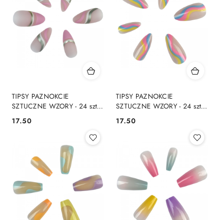
TIPSY PAZNOKCIE
TIPSY PAZNOKCIE
SZTUCZNE WZORY - 24 szt. -
SZTUCZNE WZORY - 24 szt. -
JM23
JM24
17.50
17.50
Cena:
Cena: