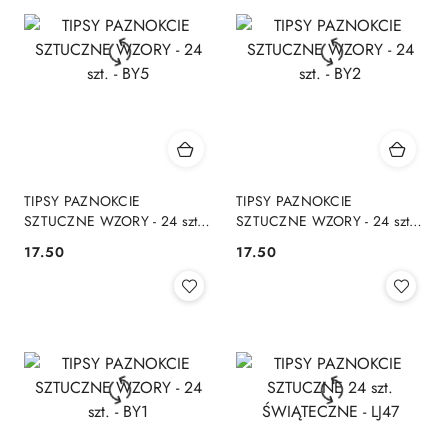
TIPSY PAZNOKCIE
TIPSY PAZNOKCIE
SZTUCZNE WZORY - 24 szt. -
SZTUCZNE WZORY - 24 szt. -
BY5
BY2
17.50
17.50
Cena:
Cena: