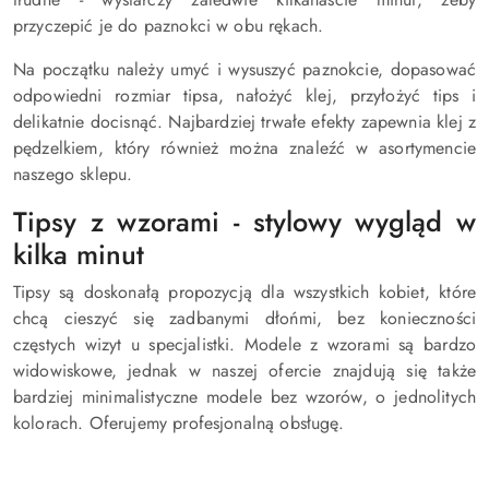
przyczepić je do paznokci w obu rękach.
Na początku należy umyć i wysuszyć paznokcie, dopasować
odpowiedni rozmiar tipsa, nałożyć klej, przyłożyć tips i
delikatnie docisnąć. Najbardziej trwałe efekty zapewnia klej z
pędzelkiem, który również można znaleźć w asortymencie
naszego sklepu.
Tipsy z wzorami - stylowy wygląd w
kilka minut
Tipsy są doskonałą propozycją dla wszystkich kobiet, które
chcą cieszyć się zadbanymi dłońmi, bez konieczności
częstych wizyt u specjalistki. Modele z wzorami są bardzo
widowiskowe, jednak w naszej ofercie znajdują się także
bardziej minimalistyczne modele bez wzorów, o jednolitych
kolorach. Oferujemy profesjonalną obsługę.