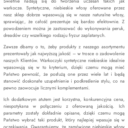
Świetnie nadają się do tworzenia uczesań takich jak
warkocze. Syntetyczne, niebieskie włosy oferowane przez
nasz sklep dobrze wpasowują się w nasze naturalne włosy,
sprawiając, że całość prezentuje się bardzo efektownie. Z
powodzeniem można je zastosować do wykonywania peruk,
dreadów czy wszelkiego rodzaju fryzur zaplatanych.
Zawsze dbamy o to, żeby produkty z naszego asortymentu
prezentowały jak najwyższą jakość – w trosce o zadowolenie
naszych Klientów. Warkoczyki syntetyczne niebieskie idealnie
wpasowują się w to kryterium, dzięki czemu mogą mieć
Państwo pewność, że posłużą one przez wiele lat i będą
stanowić doskonałe uzupełnienie i podkreślenie stylu, co na
pewno zaowocuje licznymi komplementami.
Ich dodatkowym atutem jest korzystna, konkurencyjna cena,
niespotykana w połączeniu z oferowaną jakością. Ich
parametry zostały dokładnie opisane, dzięki czemu mogą
Państwo wybrać taki produkt, który najlepiej wpasuje się w
oczekiwania. Gwarantujemy, że zamówione niebieskie włosy