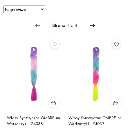
Zastosowano
Sortuj
według
sortowanie:
Najnowsze.
Włosy Syntetyczne OMBRE na
Włosy Syntetyczne OMBRE na
Warkoczyki - Z4038
Warkoczyki - Z4037