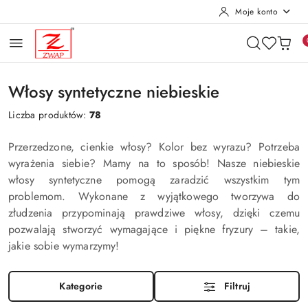
Moje konto
Przejdź do treści głównej
Przejdź do wyszukiwarki
Przejdź do moje konto
Przejdź do menu głównego
Przejdź do stopki
Włosy syntetyczne niebieskie
Liczba produktów:
78
Przerzedzone, cienkie włosy? Kolor bez wyrazu? Potrzeba
wyrażenia siebie? Mamy na to sposób! Nasze niebieskie
włosy syntetyczne pomogą zaradzić wszystkim tym
problemom. Wykonane z wyjątkowego tworzywa do
złudzenia przypominają prawdziwe włosy, dzięki czemu
pozwalają stworzyć wymagające i piękne fryzury – takie,
jakie sobie wymarzymy!
Kategorie
Filtruj