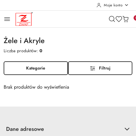
Moje konto
Przejdź do treści głównej
Przejdź do wyszukiwarki
Przejdź do moje konto
Przejdź do menu głównego
Przejdź do stopki
Żele i Akryle
Liczba produktów:
0
Kategorie
Filtruj
Brak produktów do wyświetlenia
Dane adresowe