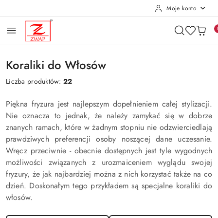
Moje konto
Przejdź do treści głównej
Przejdź do wyszukiwarki
Przejdź do moje konto
Przejdź do menu głównego
Przejdź do stopki
Koraliki do Włosów
Liczba produktów:
22
Piękna fryzura jest najlepszym dopełnieniem całej stylizacji.
Nie oznacza to jednak, że należy zamykać się w dobrze
znanych ramach, które w żadnym stopniu nie odzwierciedlają
prawdziwych preferencji osoby noszącej dane uczesanie.
Wręcz przeciwnie - obecnie dostępnych jest tyle wygodnych
możliwości związanych z urozmaiceniem wyglądu swojej
fryzury, że jak najbardziej można z nich korzystać także na co
dzień. Doskonałym tego przykładem są specjalne koraliki do
włosów.