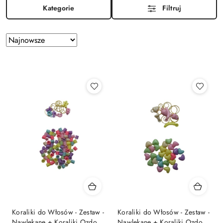
Kategorie
Filtruj
Zastosowano
Sortuj
według
sortowanie:
Najnowsze.
Koraliki do Włosów - Zestaw -
Koraliki do Włosów - Zestaw -
Nawlekane + Koraliki Ozdoby
Nawlekane + Koraliki Ozdoby