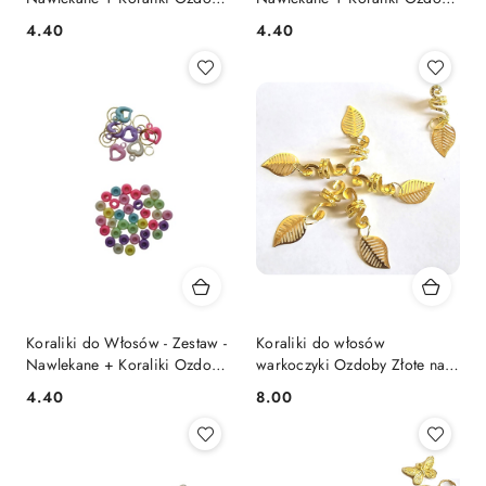
- Tuby
- Serca
4.40
4.40
Cena:
Cena:
Koraliki do Włosów - Zestaw -
Koraliki do włosów
Nawlekane + Koraliki Ozdoby
warkoczyki Ozdoby Złote na
- Tunel
obrączce 6 szt - Liści
4.40
8.00
Cena:
Cena: