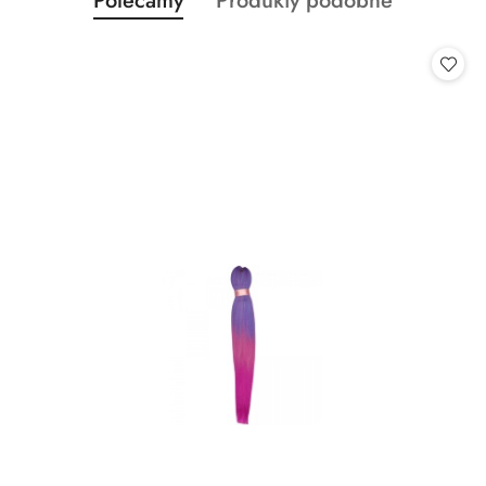
Polecamy
Produkty podobne
Pomiń karuzelę produktów
o
o
statusie:
statusie: