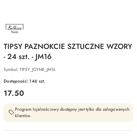
NAZWA
PRODUCENTA:
BELLEZZA
NAILS
TIPSY PAZNOKCIE SZTUCZNE WZORY
- 24 szt. - JM16
Symbol:
TIPSY_JOYME_JM16
Dostępność:
146
szt.
cena:
17.50
Program lojalnościowy dostępny jest tylko dla zalogowanych
klientów.