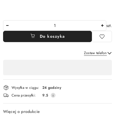
Ilość
szt.
Do koszyka
Zostaw telefon
Dostępność
,
Wyślij
płatność
i
Wysyłka w ciągu:
24 godziny
dostawa
Cena przesyłki:
9.5
Więcej o produkcie