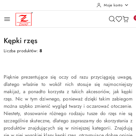
Moje konto
Przejdź do treści głównej
Przejdź do wyszukiwarki
Przejdź do moje konto
Przejdź do menu głównego
Przejdź do stopki
Kępki rzęs
Liczba produktów:
8
Pięknie prezentujące się oczy od razu przyciągają uwagę,
dlatego właśnie to wokół nich stosuje się najmocniejszy
makijaż, a ponadto korzysta z takich akcesoriów, jak kępki
rzęs. Nic w tym dziwnego, ponieważ dzięki takim zabiegom
można szybko zmienić wygląd twarzy i oczarować otoczenie.
Niestety, stosowanie różnego rodzaju tusze do rzęs nie są
szczególnie skuteczne, dlatego zapraszamy do skorzystania z
produktów znajdujących się w niniejszej kategorii. Znajdują
się w niej wysokiej klasy kępki rzęs, otrzymujące dobre opinie