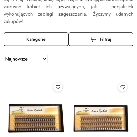
zarówno kobiet ich używających, jak i specjalistek
wykonujących zabiegi zagęszczania. Życzymy udanych
zakupów!
Kategorie
Filtruj
Zastosowano
Sortuj
według
sortowanie:
Najnowsze.