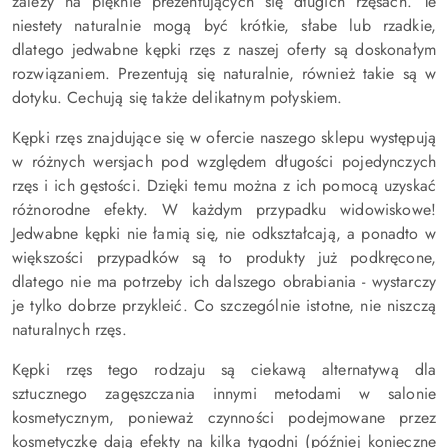
zależy na pięknie prezentujących się długich rzęsach. Te
niestety naturalnie mogą być krótkie, słabe lub rzadkie,
dlatego jedwabne kępki rzęs z naszej oferty są doskonałym
rozwiązaniem. Prezentują się naturalnie, również takie są w
dotyku. Cechują się także delikatnym połyskiem.
Kępki rzęs znajdujące się w ofercie naszego sklepu występują
w różnych wersjach pod względem długości pojedynczych
rzęs i ich gęstości. Dzięki temu można z ich pomocą uzyskać
różnorodne efekty. W każdym przypadku widowiskowe!
Jedwabne kępki nie łamią się, nie odkształcają, a ponadto w
większości przypadków są to produkty już podkręcone,
dlatego nie ma potrzeby ich dalszego obrabiania - wystarczy
je tylko dobrze przykleić. Co szczególnie istotne, nie niszczą
naturalnych rzęs.
Kępki rzęs tego rodzaju są ciekawą alternatywą dla
sztucznego zagęszczania innymi metodami w salonie
kosmetycznym, ponieważ czynności podejmowane przez
kosmetyczkę dają efekty na kilka tygodni (później konieczne