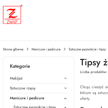
Przejdź do treści głównej
Przejdź do wyszukiwarki
Przejdź do moje konto
Przejdź do menu głównego
Przejdź do stopki
Strona główna
Manicure i pedicure
Sztuczne paznokcie i tipsy
Tipsy 
Kategorie
Liczba produktów
Makijaż
Chcąc cieszyć si
Sztuczne rzęsy
którym są sztuc
Manicure i pedicure
oferty.
Sztuczne paznokcie i tipsy