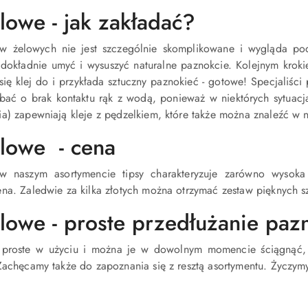
lowe - jak zakładać?
ów żelowych nie jest szczególnie skomplikowane i wygląda p
 dokładnie umyć i wysuszyć naturalne paznokcie. Kolejnym kroki
się klej do i przykłada sztuczny paznokieć - gotowe! Specjaliś
bać o brak kontaktu rąk z wodą, ponieważ w niektórych sytuacj
a) zapewniają kleje z pędzelkiem, które także można znaleźć w 
elowe - cena
w naszym asortymencie tipsy charakteryzuje zarówno wysoka 
na. Zaledwie za kilka złotych można otrzymać zestaw pięknych sz
elowe - proste przedłużanie paz
o proste w użyciu i można je w dowolnym momencie ściągnąć
 Zachęcamy także do zapoznania się z resztą asortymentu. Życzy