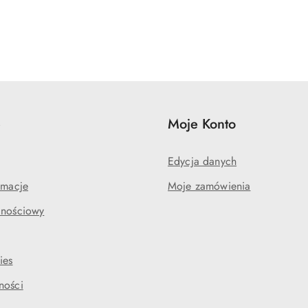
e
Moje Konto
Edycja danych
amacje
Moje zamówienia
lnościowy
ies
ności