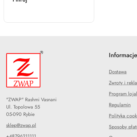
Informacj
Dostawa
Zwroty i rekl
Program loja
"ZWAP" Rashmi Vasnani
Regulamin
Ul. Topolowa 55
05-090 Rybie
Polityka cook
sklep@zwap.pl
Sposoby płat
+48796211111