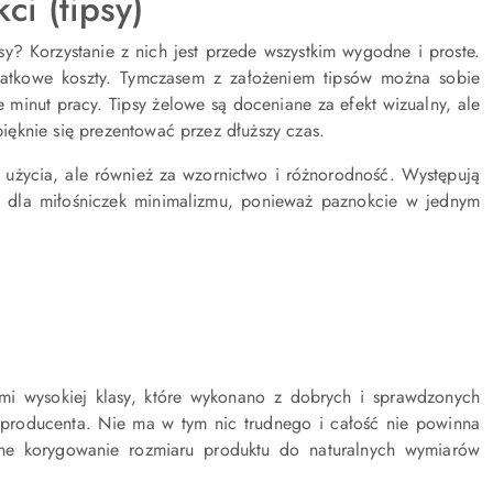
i (tipsy)
sy? Korzystanie z nich jest przede wszystkim wygodne i proste.
datkowe koszty. Tymczasem z założeniem tipsów można sobie
 minut pracy. Tipsy żelowe są doceniane za efekt wizualny, ale
ęknie się prezentować przez dłuższy czas.
tę użycia, ale również za wzornictwo i różnorodność. Występują
e dla miłośniczek minimalizmu, ponieważ paznokcie w jednym
ami wysokiej klasy, które wykonano z dobrych i sprawdzonych
i producenta. Nie ma w tym nic trudnego i całość nie powinna
lne korygowanie rozmiaru produktu do naturalnych wymiarów