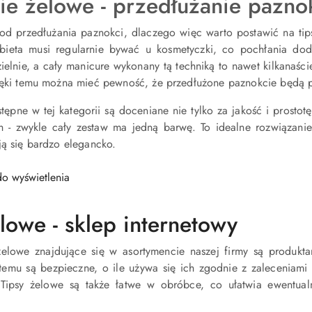
e żelowe - przedłużanie paznokc
etod przedłużania paznokci, dlaczego więc warto postawić na tip
bieta musi regularnie bywać u kosmetyczki, co pochłania do
elnie, a cały manicure wykonany tą techniką to nawet kilkanaście
ięki temu można mieć pewność, że przedłużone paznokcie będą pi
tępne w tej kategorii są doceniane nie tylko za jakość i prosto
h - zwykle cały zestaw ma jedną barwę. To idealne rozwiązani
ją się bardzo elegancko.
o wyświetlenia
elowe - sklep internetowy
 żelowe znajdujące się w asortymencie naszej firmy są produkt
 temu są bezpieczne, o ile używa się ich zgodnie z zaleceniam
 Tipsy żelowe są także łatwe w obróbce, co ułatwia ewentua