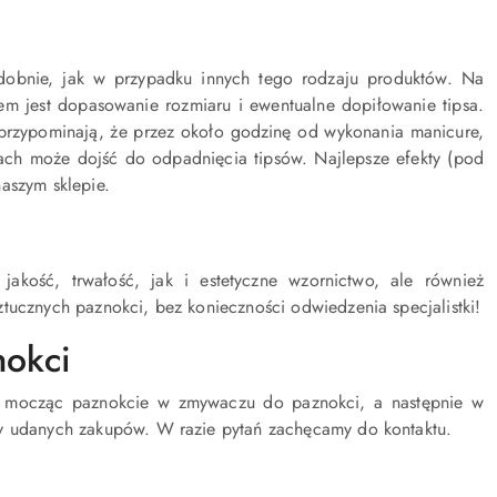
odobnie, jak w przypadku innych tego rodzaju produktów. Na
em jest dopasowanie rozmiaru i ewentualne dopiłowanie tipsa.
ci przypominają, że przez około godzinę od wykonania manicure,
ach może dojść do odpadnięcia tipsów. Najlepsze efekty (pod
naszym sklepie.
jakość, trwałość, jak i estetyczne wzornictwo, ale również
tucznych paznokci, bez konieczności odwiedzenia specjalistki!
nokci
, mocząc paznokcie w zmywaczu do paznokci, a następnie w
my udanych zakupów. W razie pytań zachęcamy do kontaktu.