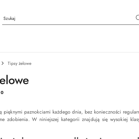
Tipsy żelowe
żelowe
:
0
ę pięknymi paznokciami każdego dnia, bez konieczności regular
zne zdobienia. W niniejszej kategorii znajdują się wysokiej kl