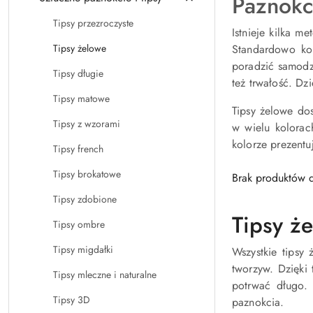
Paznokci
Tipsy przezroczyste
Istnieje kilka m
Tipsy żelowe
Standardowo ko
poradzić samodzi
Tipsy długie
też trwałość. Dz
Tipsy matowe
Tipsy żelowe dos
Tipsy z wzorami
w wielu kolorac
kolorze prezentu
Tipsy french
Tipsy brokatowe
Brak produktów d
Tipsy zdobione
Tipsy ż
Tipsy ombre
Tipsy migdałki
Wszystkie tipsy
tworzyw. Dzięki
Tipsy mleczne i naturalne
potrwać długo.
Tipsy 3D
paznokcia.