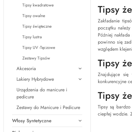
Tipsy kwadratowe
Tipsy że
Tipsy owalne
Zakładanie tips
Tipsy świąteczne
początku należy
Później nakłada 
Tipsy lustra
powinno się zad
Tipsy UV -Tęczowe
względem klejeni
Zestawy Tipsów
Tipsy ż
Akcesoria
Znajdujące się 
Lakiery Hybrydowe
konkurencyjne ce
Urządzenia do manicure i
Tipsy ż
pedicure
Tipsy są bardz
Zestawy do Manicure i Pedicure
ciepłej wodzie.
Włosy Syntetyczne