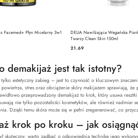
DO KOSZYKA
DO KOSZYKA
cs Facemed+ Płyn Micelarny 3w1
DELIA Nawilżająca Wegańska Pian
Twarzy Clean Skin 150ml
21.69
Cena:
 demakijaż jest tak istotny?
 tylko estetyczny zabieg – jest to czynność o kluczowym znaczen
 powietrza, stres oraz obciążenie skóry makijażem sprawiają, że p
rawidłowo przeprowadzony demakijaż to krok, który usuwa resztk
uwają nie tylko pozostałości kosmetyków, ale również nadmiar se
nia. Dzięki temu skóra może się w pełni zregenerować, co przycz
aż krok po kroku – jak osiągnąć
ył skuteczny, warto zadbać o odpowiednią technikę jego wykonyw