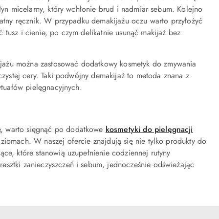
płyn micelarny, który wchłonie brud i nadmiar sebum. Kolejno
ikatny ręcznik. W przypadku demakijażu oczu warto przyłożyć
 tusz i cienie, po czym delikatnie usunąć makijaż bez
kijażu można zastosować dodatkowy kosmetyk do zmywania
 czystej cery. Taki podwójny demakijaż to metoda znana z
rytuałów pielęgnacyjnych.
ę, warto sięgnąć po dodatkowe
kosmetyki do pielęgnacji
ziomach. W naszej ofercie znajdują się nie tylko produkty do
jące, które stanowią uzupełnienie codziennej rutyny
esztki zanieczyszczeń i sebum, jednocześnie odświeżając