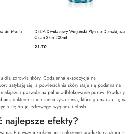
DO KOSZYKA
ka do Mycia
DELIA Dwufazowy Wegański Płyn do Demakijażu
Clean Skin 200ml
21.70
Cena:
iu dla zdrowia skóry. Codzienna ekspozycja na
ory zatykają się, a powierzchnia skóry staje się podatna na
i makijażu i pozwala na pełne odblokowanie porów. Produkty
bum, bakterie i inne zanieczyszczenia, które gromadzą się na
ynia się do jej zdrowego wyglądu i blasku.
 najlepsze efekty?
ania. Pierwszym krokiem jest nałożenie produktu na skórę –