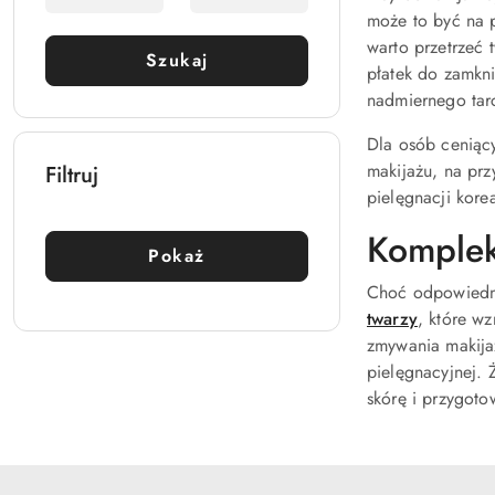
może to być na p
warto przetrzeć 
Szukaj
płatek do zamkni
nadmiernego tarc
Dla osób ceniąc
makijażu, na prz
Filtruj
pielęgnacji kore
Komplek
Pokaż
Choć odpowiedni
twarzy
, które w
zmywania makija
pielęgnacyjnej. 
skórę i przygoto