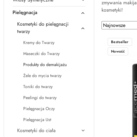
zmywania makijaż
kosmetyki!
Pielęgnacja
Kosmetyki do pielęgnacji
Zastosowano
Sortuj
twarzy
według
sortowanie:
Najnowsze.
Bestseller
Kremy do Twarzy
Nowość
Maseczki do Twarzy
Produkty do demakijażu
Żele do mycia twarzy
Toniki do twarzy
Peelingi do twarzy
Pielęgnacja Oczy
Pielęgnacja Ust
Kosmetyki do ciała