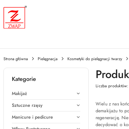
Przejdź do treści głównej
Przejdź do wyszukiwarki
Przejdź do moje konto
Przejdź do menu głównego
Przejdź do stopki
Strona główna
Pielęgnacja
Kosmetyki do pielęgnacji twarzy
Produk
Kategorie
Liczba produktów
Makijaż
Wielu z nas końc
Sztuczne rzęsy
demakijażu to po
Manicure i pedicure
regenerację. Ni
decydować o kond
Włosy Syntetyczne