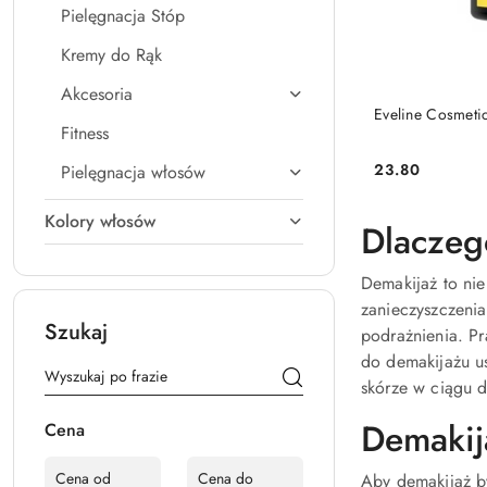
Pielęgnacja Stóp
Kremy do Rąk
Akcesoria
Eveline Cosmeti
Fitness
23.80
Pielęgnacja włosów
Cena:
Kolory włosów
Dlaczego
Demakijaż to nie
zanieczyszczenia
Szukaj
podrażnienia. P
do demakijażu us
skórze w ciągu d
Demakij
Cena
Aby demakijaż b