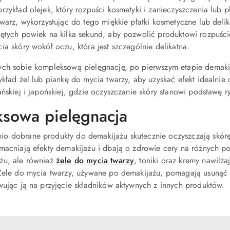
rzykład olejek, który rozpuści kosmetyki i zanieczyszczenia lub 
twarz, wykorzystując do tego miękkie płatki kosmetyczne lub del
ętych powiek na kilka sekund, aby pozwolić produktowi rozpuścić
ia skóry wokół oczu, która jest szczególnie delikatna.
ych sobie kompleksową pielęgnację, po pierwszym etapie dema
ykład żel lub piankę do mycia twarzy, aby uzyskać efekt idealnie
ańskiej i japońskiej, gdzie oczyszczanie skóry stanowi podstawę 
sowa pielęgnacja
o dobrane produkty do demakijażu skutecznie oczyszczają skór
zmacniają efekty demakijażu i dbają o zdrowie cery na różnych po
żu, ale również
żele do mycia twarzy
, toniki oraz kremy nawilża
Żele do mycia twarzy, używane po demakijażu, pomagają usunąć r
wując ją na przyjęcie składników aktywnych z innych produktów.