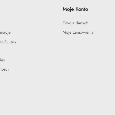
e
Moje Konto
Edycja danych
amacje
Moje zamówienia
lnościowy
ies
ności