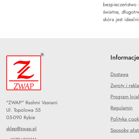
bezpieczeństwo s
świetne, długotr
skóra jest ideal
Informacj
Dostawa
Zwroty i rekl
Program loja
"ZWAP" Rashmi Vasnani
Regulamin
Ul. Topolowa 55
05-090 Rybie
Polityka cook
sklep@zwap.pl
Sposoby płat