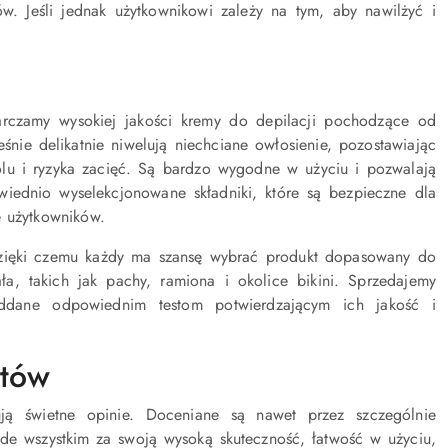
ów. Jeśli jednak użytkownikowi zależy na tym, aby nawilżyć i
arczamy wysokiej jakości kremy do depilacji pochodzące od
eśnie delikatnie niwelują niechciane owłosienie, pozostawiając
ólu i ryzyka zacięć. Są bardzo wygodne w użyciu i pozwalają
iednio wyselekcjonowane składniki, które są bezpieczne dla
e użytkowników.
dzięki czemu każdy ma szansę wybrać produkt dopasowany do
ła, takich jak pachy, ramiona i okolice bikini. Sprzedajemy
oddane odpowiednim testom potwierdzającym ich jakość i
ntów
ują świetne opinie. Doceniane są nawet przez szczególnie
de wszystkim za swoją wysoką skuteczność, łatwość w użyciu,