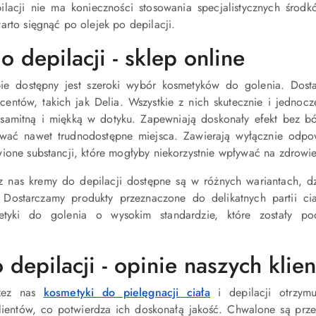
ilacji nie ma konieczności stosowania specjalistycznych środk
arto sięgnąć po olejek po depilacji.
 depilacji - sklep online
ie dostępny jest szeroki wybór kosmetyków do golenia. Dost
entów, takich jak Delia. Wszystkie z nich skutecznie i jednocz
ksamitną i miękką w dotyku. Zapewniają doskonały efekt bez b
ać nawet trudnodostępne miejsca. Zawierają wyłącznie odpow
ione substancji, które mogłyby niekorzystnie wpływać na zdrowi
 nas kremy do depilacji dostępne są w różnych wariantach, 
 Dostarczamy produkty przeznaczone do delikatnych partii cia
etyki do golenia o wysokim standardzie, które zostały p
depilacji - opinie naszych klie
rzez nas
kosmetyki do pielęgnacji ciała
i depilacji otrzym
ientów, co potwierdza ich doskonałą jakość. Chwalone są prze