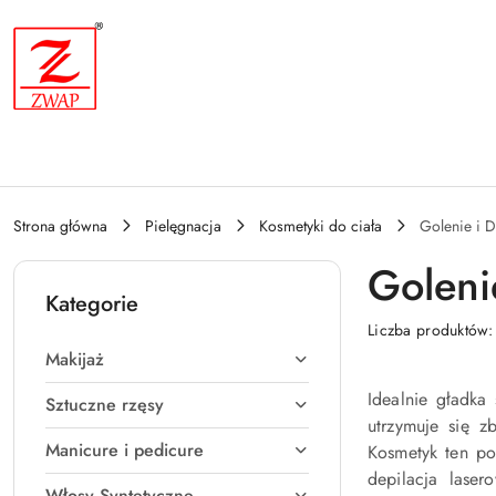
Przejdź do treści głównej
Przejdź do wyszukiwarki
Przejdź do moje konto
Przejdź do menu głównego
Przejdź do stopki
Strona główna
Pielęgnacja
Kosmetyki do ciała
Golenie i D
Goleni
Kategorie
Liczba produktów
Makijaż
Idealnie gładka
Sztuczne rzęsy
utrzymuje się z
Manicure i pedicure
Kosmetyk ten po
depilacja laser
Włosy Syntetyczne