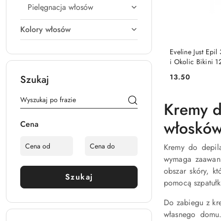
Pielęgnacja włosów
Kolory włosów
Eveline Just Epi
i Okolic Bikini 1
13.50
Szukaj
Cena:
Kremy d
włoskó
Cena
Kremy do depilac
wymaga zaawans
obszar skóry, k
Szukaj
pomocą szpatułk
Do zabiegu z kr
własnego domu. 