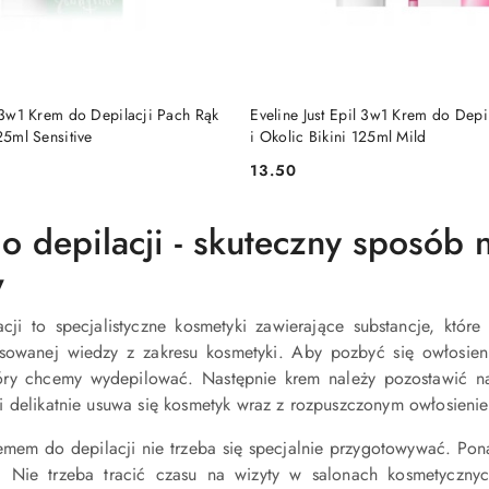
DO KOSZYKA
DO KOSZYKA
l 3w1 Krem do Depilacji Pach Rąk
Eveline Just Epil 3w1 Krem do Depi
25ml Sensitive
i Okolic Bikini 125ml Mild
13.50
Cena:
o depilacji - skuteczny sposób 
w
ji to specjalistyczne kosmetyki zawierające substancje, które
owanej wiedzy z zakresu kosmetyki. Aby pozbyć się owłosien
tóry chcemy wydepilować. Następnie krem należy pozostawić n
i delikatnie usuwa się kosmetyk wraz z rozpuszczonym owłosieni
emem do depilacji nie trzeba się specjalnie przygotowywać. Po
Nie trzeba tracić czasu na wizyty w salonach kosmetycznych