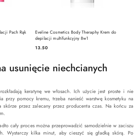
DO KOSZYKA
lacji Pach Rąk
Eveline Cosmetics Body Theraphy Krem do
depilacji multifunkcyjny 8w1
13.50
Cena:
na usunięcie niechcianych
 rozkładają keratynę we włosach. Ich użycie jest proste i nie
ia przy pomocy kremu, trzeba nanieść warstwę kosmetyku na
a skórze przez zalecany przez producenta czas. Na końcu za
em.
nadto cały proces można przeprowadzić samodzielnie w zaciszu
. Wystarczy kilka minut, aby cieszyć się gładką skórą. Po