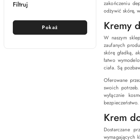
zakończeniu dep
Filtruj
odżywić skórę, w
Kremy do
Pokaż
W naszym sklep
zaufanych produc
skórę gładką, a
łatwo wymodelow
ciała. Są pozbaw
Oferowane przez
swoich potrzeb.
wyłącznie kosm
bezpieczeństwo.
Krem do 
Dostarczane p
wymagających kl