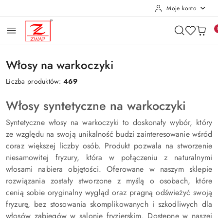
Moje konto
Przejdź do treści głównej
Przejdź do wyszukiwarki
Przejdź do moje konto
Przejdź do menu głównego
Przejdź do stopki
Włosy na warkoczyki
Liczba produktów:
469
Włosy syntetyczne na warkoczyki
Syntetyczne włosy na warkoczyki to doskonały wybór, który
ze względu na swoją unikalność budzi zainteresowanie wśród
coraz większej liczby osób. Produkt pozwala na stworzenie
niesamowitej fryzury, która w połączeniu z naturalnymi
włosami nabiera objętości. Oferowane w naszym sklepie
rozwiązania zostały stworzone z myślą o osobach, które
cenią sobie oryginalny wygląd oraz pragną odświeżyć swoją
fryzurę, bez stosowania skomplikowanych i szkodliwych dla
włosów zabiegów w salonie fryzjerskim. Dostępne w naszej