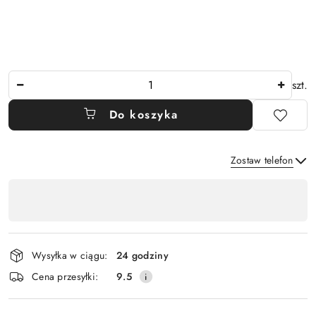
Ilość
szt.
Do koszyka
Zostaw telefon
Dostępność
,
Wyślij
płatność
i
Wysyłka w ciągu:
24 godziny
dostawa
Cena przesyłki:
9.5