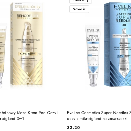
Polecamy
Nowość
PRODUKT NIEDOSTĘP
DO KOSZYKA
Kofeinowy Mezo Krem Pod Oczy i
Eveline Cosmetics Super Needles
kroigłami 3w1
oczy z mikroigłami na zmarszczki
32.20
Cena: