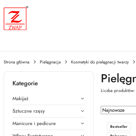
Przejdź do treści głównej
Przejdź do wyszukiwarki
Przejdź do moje konto
Przejdź do menu głównego
Przejdź do stopki
Strona główna
Pielęgnacja
Kosmetyki do pielęgnacji twarzy
Pielęg
Kategorie
Liczba produktów
Makijaż
Zastosowano
Sortuj
Sztuczne rzęsy
według
sortowanie:
Manicure i pedicure
Najnowsze.
Bestseller
Włosy Syntetyczne