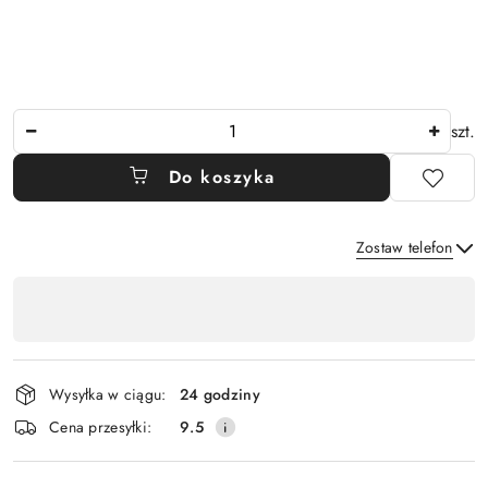
Ilość
szt.
Do koszyka
Zostaw telefon
Dostępność
,
Wyślij
płatność
i
Wysyłka w ciągu:
24 godziny
dostawa
Cena przesyłki:
9.5