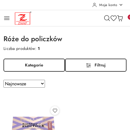
Moje konto
Przejdź do treści głównej
Przejdź do wyszukiwarki
Przejdź do moje konto
Przejdź do menu głównego
Przejdź do stopki
Róże do policzków
Liczba produktów:
1
Kategorie
Filtruj
Zastosowano
Sortuj
według
sortowanie:
Najnowsze.