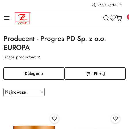
Moje konto
Przejdź do treści głównej
Przejdź do wyszukiwarki
Przejdź do moje konto
Przejdź do menu głównego
Przejdź do stopki
Producent - Progres PD Sp. z o.o.
EUROPA
Liczba produktów:
2
Kategorie
Filtruj
Zastosowano
Sortuj
według
sortowanie:
Najnowsze.