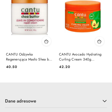
CANTU Odżywka
CANTU Avocado Hydrating
Regenerująca Masło Shea bez
Curling Cream 340g
Spłukiwania
Aktywator Skrętu Loków
40.50
42.20
Cena:
Cena:
Dane adresowe