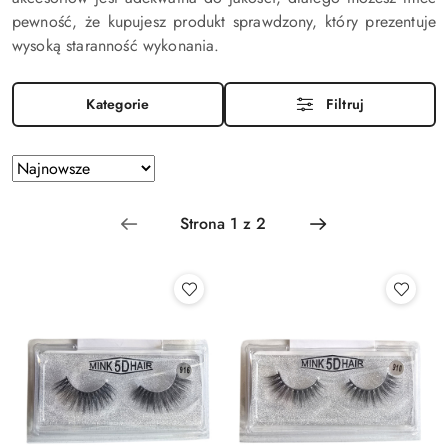
pewność, że kupujesz produkt sprawdzony, który prezentuje
wysoką staranność wykonania.
Kategorie
Filtruj
Zastosowano
Sortuj
według
sortowanie:
Najnowsze.