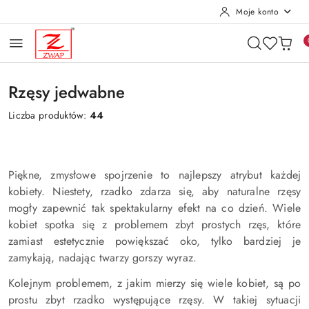
Moje konto
Przejdź do treści głównej
Przejdź do wyszukiwarki
Przejdź do moje konto
Przejdź do menu głównego
Przejdź do stopki
Rzęsy jedwabne
Liczba produktów:
44
Piękne, zmysłowe spojrzenie to najlepszy atrybut każdej
kobiety. Niestety, rzadko zdarza się, aby naturalne rzęsy
mogły zapewnić tak spektakularny efekt na co dzień. Wiele
kobiet spotka się z problemem zbyt prostych rzęs, które
zamiast estetycznie powiększać oko, tylko bardziej je
zamykają, nadając twarzy gorszy wyraz.
Kolejnym problemem, z jakim mierzy się wiele kobiet, są po
prostu zbyt rzadko występujące rzęsy. W takiej sytuacji