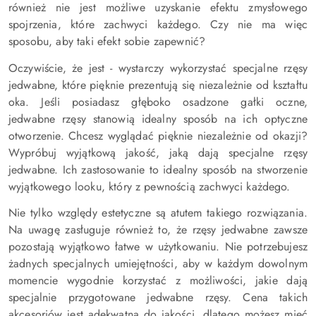
również nie jest możliwe uzyskanie efektu zmysłowego
spojrzenia, które zachwyci każdego. Czy nie ma więc
sposobu, aby taki efekt sobie zapewnić?
Oczywiście, że jest - wystarczy wykorzystać specjalne rzęsy
jedwabne, które pięknie prezentują się niezależnie od kształtu
oka. Jeśli posiadasz głęboko osadzone gałki oczne,
jedwabne rzęsy stanowią idealny sposób na ich optyczne
otworzenie. Chcesz wyglądać pięknie niezależnie od okazji?
Wypróbuj wyjątkową jakość, jaką dają specjalne rzęsy
jedwabne. Ich zastosowanie to idealny sposób na stworzenie
wyjątkowego looku, który z pewnością zachwyci każdego.
Nie tylko względy estetyczne są atutem takiego rozwiązania.
Na uwagę zasługuje również to, że rzęsy jedwabne zawsze
pozostają wyjątkowo łatwe w użytkowaniu. Nie potrzebujesz
żadnych specjalnych umiejętności, aby w każdym dowolnym
momencie wygodnie korzystać z możliwości, jakie dają
specjalnie przygotowane jedwabne rzęsy. Cena takich
akcesoriów jest adekwatna do jakości, dlatego możesz mieć