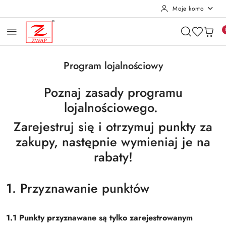
Moje konto
Przejdź do treści głównej
Przejdź do wyszukiwarki
Przejdź do moje konto
Przejdź do menu głównego
Przejdź do stopki
Program lojalnościowy
Poznaj zasady programu
lojalnościowego.
Zarejestruj się i otrzymuj punkty za
zakupy, następnie wymieniaj je na
rabaty!
1. Przyznawanie punktów
1.1 Punkty przyznawane są tylko zarejestrowanym