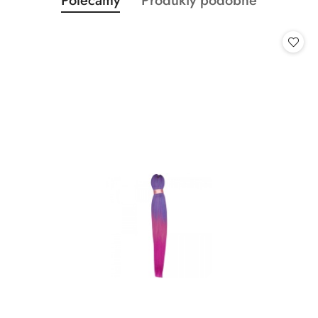
Polecamy
Produkty podobne
Pomiń karuzelę produktów
o
o
statusie:
statusie: