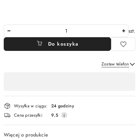
Ilość
szt.
Do koszyka
Zostaw telefon
Dostępność
,
Wyślij
płatność
i
Wysyłka w ciągu:
24 godziny
dostawa
Cena przesyłki:
9.5
Więcej o produkcie