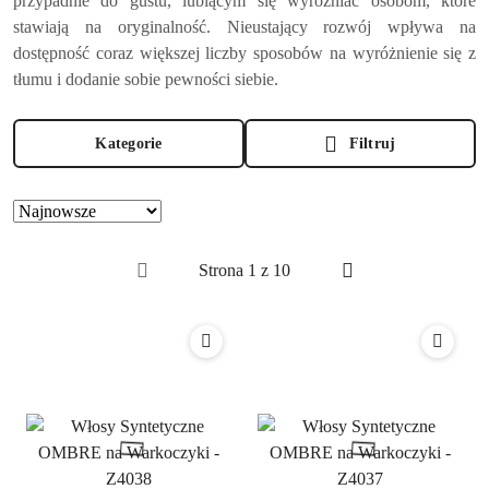
przypadnie do gustu, lubiącym się wyróżniać osobom, które
stawiają na oryginalność. Nieustający rozwój wpływa na
dostępność coraz większej liczby sposobów na wyróżnienie się z
tłumu i dodanie sobie pewności siebie.
Kategorie
Filtruj
Zastosowano
Sortuj
według
sortowanie:
Najnowsze.