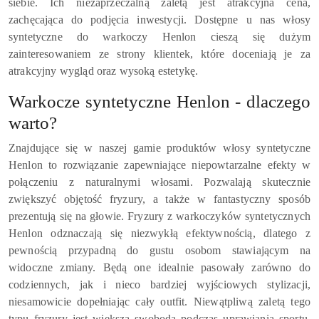
siebie. Ich niezaprzeczalną zaletą jest atrakcyjna cena,
zachęcająca do podjęcia inwestycji. Dostępne u nas włosy
syntetyczne do warkoczy Henlon cieszą się dużym
zainteresowaniem ze strony klientek, które doceniają je za
atrakcyjny wygląd oraz wysoką estetykę.
Warkocze syntetyczne Henlon - dlaczego
warto?
Znajdujące się w naszej gamie produktów włosy syntetyczne
Henlon to rozwiązanie zapewniające niepowtarzalne efekty w
połączeniu z naturalnymi włosami. Pozwalają skutecznie
zwiększyć objętość fryzury, a także w fantastyczny sposób
prezentują się na głowie. Fryzury z warkoczyków syntetycznych
Henlon odznaczają się niezwykłą efektywnością, dlatego z
pewnością przypadną do gustu osobom stawiającym na
widoczne zmiany. Będą one idealnie pasowały zarówno do
codziennych, jak i nieco bardziej wyjściowych stylizacji,
niesamowicie dopełniając cały outfit. Niewątpliwą zaletą tego
typu fryzury jest większa swoboda podczas uprawiania sportu,