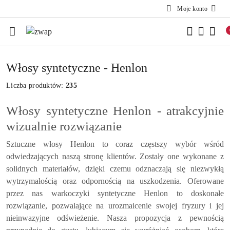
Moje konto
Przejdź do treści głównej
Przejdź do wyszukiwarki
Przejdź do moje konto
Przejdź do menu głównego
Przejdź do stopki
Włosy syntetyczne - Henlon
Liczba produktów:
235
Włosy syntetyczne Henlon - atrakcyjnie
wizualnie rozwiązanie
Sztuczne włosy Henlon to coraz częstszy wybór wśród
odwiedzających naszą stronę klientów. Zostały one wykonane z
solidnych materiałów, dzięki czemu odznaczają się niezwykłą
wytrzymałością oraz odpornością na uszkodzenia. Oferowane
przez nas warkoczyki syntetyczne Henlon to doskonałe
rozwiązanie, pozwalające na urozmaicenie swojej fryzury i jej
nieinwazyjne odświeżenie. Nasza propozycja z pewnością