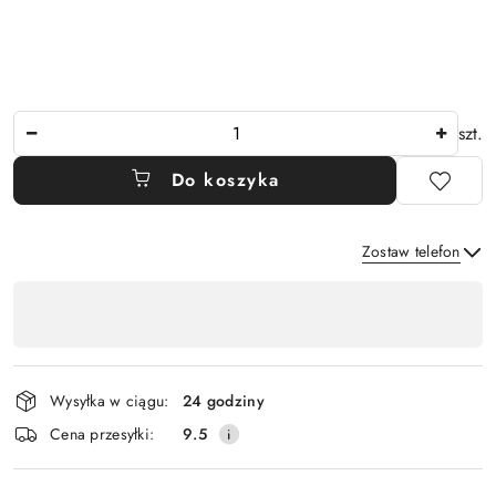
Ilość
szt.
Do koszyka
Zostaw telefon
Dostępność
,
Wyślij
płatność
i
Wysyłka w ciągu:
24 godziny
dostawa
Cena przesyłki:
9.5