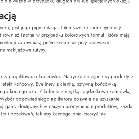
ególnie ważne w przypadku długich dni lub specjalnych okazji.
acją
ra, jest jego pigmentacja. Intensywnie czarne eyelinery
st również istotna w przypadku kolorowych formuł, które mają
mentacji zapewniają pełne krycie już przy pierwszym
wne makijażowe rutyny.
io zaprojektowana końcówka. Na rynku dostępne są produkty z
i efekt końcowy. Eyelinery z cienką, sztywną końcówką
cznego kociego oka. Z kolei te z miękką, pędzelkową końcówką
aż. Wybór odpowiedniego aplikatora pozwala na uzyskanie
iej gamy dostępnych w naszym asortymencie produktów, każda
ci i oczekiwań, tak aby każdego dnia cieszyć się