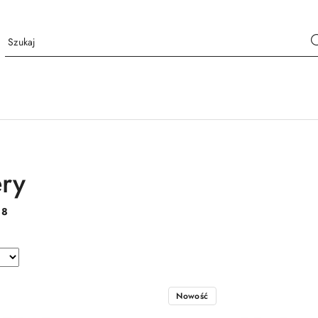
ery
:
8
Nowość