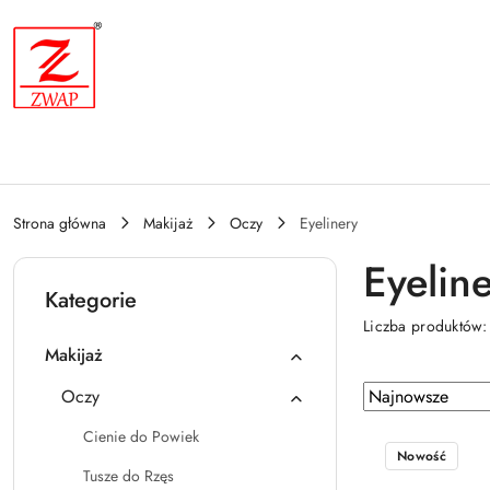
Przejdź do treści głównej
Przejdź do wyszukiwarki
Przejdź do moje konto
Przejdź do menu głównego
Przejdź do stopki
Strona główna
Makijaż
Oczy
Eyelinery
Eyelin
Kategorie
Liczba produktów
Makijaż
Zastosowano
Sortuj
Oczy
według
sortowanie:
Cienie do Powiek
Najnowsze.
Nowość
Tusze do Rzęs