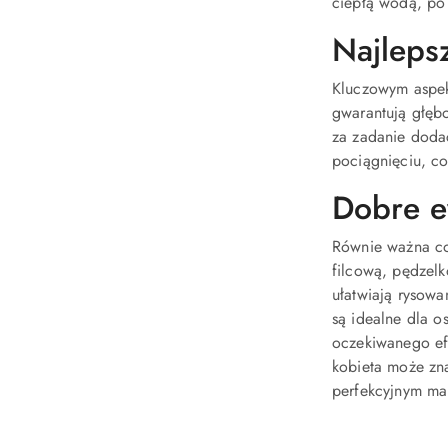
ciepłą wodą, po 
Najleps
Kluczowym aspekt
gwarantują głębo
za zadanie dodać
pociągnięciu, co
Dobre e
Równie ważna co
filcową, pędzelk
ułatwiają rysowa
są idealne dla o
oczekiwanego ef
kobieta może zna
perfekcyjnym ma