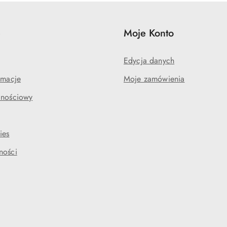
e
Moje Konto
Edycja danych
amacje
Moje zamówienia
lnościowy
ies
ności