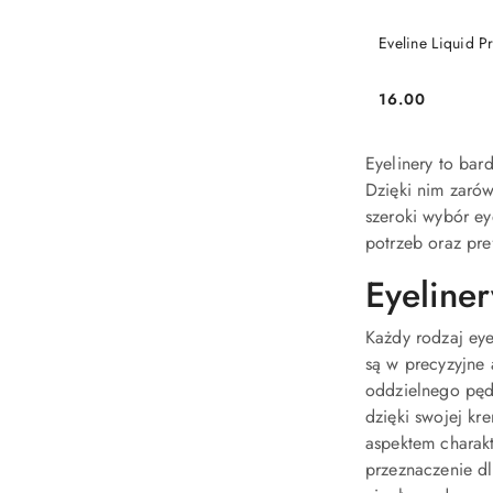
PRO
Eveline Liquid P
16.00
Cena:
Eyelinery to bar
Dzięki nim zarów
szeroki wybór ey
potrzeb oraz pre
Eyeliner
Każdy rodzaj eye
są w precyzyjne 
oddzielnego pędz
dzięki swojej kr
aspektem charakt
przeznaczenie dl