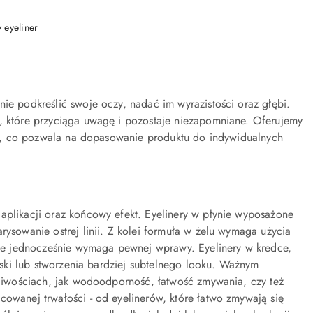
NY
eyeliner
ie podkreślić swoje oczy, nadać im wyrazistości oraz głębi.
e, które przyciąga uwagę i pozostaje niezapomniane. Oferujemy
orem, co pozwala na dopasowanie produktu do indywidualnych
aplikacji oraz końcowy efekt. Eyelinery w płynie wyposażone
rysowanie ostrej linii. Z kolei formuła w żelu wymaga użycia
 ale jednocześnie wymaga pewnej wprawy. Eyelinery w kredce,
reski lub stworzenia bardziej subtelnego looku. Ważnym
aściwościach, jak wodoodporność, łatwość zmywania, czy też
cowanej trwałości - od eyelinerów, które łatwo zmywają się