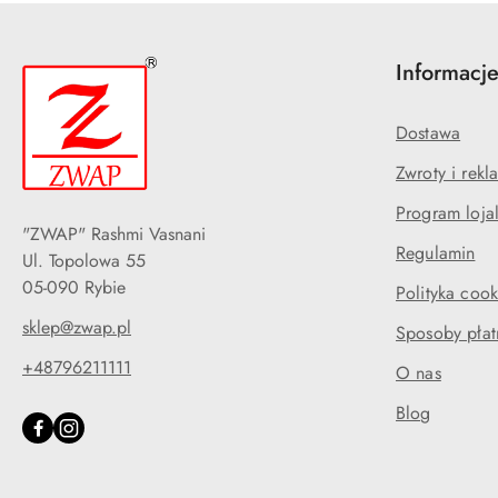
Informacj
Dostawa
Zwroty i rekl
Program loja
"ZWAP" Rashmi Vasnani
Regulamin
Ul. Topolowa 55
05-090 Rybie
Polityka cook
sklep@zwap.pl
Sposoby płat
+48796211111
O nas
Blog