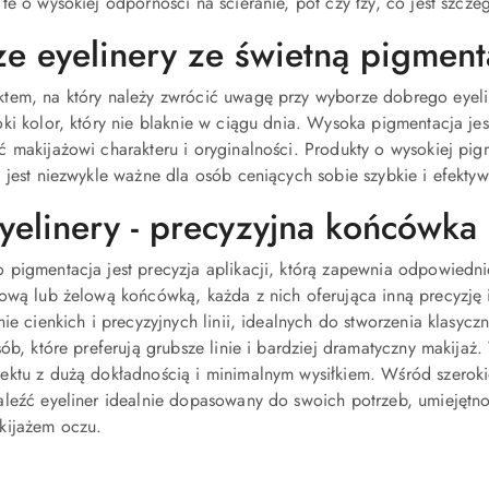
te o wysokiej odporności na ścieranie, pot czy łzy, co jest szcz
ze eyelinery ze świetną pigment
em, na który należy zwrócić uwagę przy wyborze dobrego eyeline
ki kolor, który nie blaknie w ciągu dnia. Wysoka pigmentacja je
 makijażowi charakteru i oryginalności. Produkty o wysokiej pig
 jest niezwykle ważne dla osób ceniących sobie szybkie i efekty
yelinery - precyzyjna końcówka
 pigmentacja jest precyzja aplikacji, którą zapewnia odpowiedn
ową lub żelową końcówką, każda z nich oferująca inną precyzję 
nie cienkich i precyzyjnych linii, idealnych do stworzenia klasy
sób, które preferują grubsze linie i bardziej dramatyczny makij
ektu z dużą dokładnością i minimalnym wysiłkiem. Wśród szerok
leźć eyeliner idealnie dopasowany do swoich potrzeb, umiejętnoś
kijażem oczu.