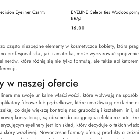
DUKT NIEDOSTĘPNY
PRODUKT NIEDOSTĘP
recision Eyeliner Czarny
EVELINE Celebrities Wodoodporny 
BRĄZ
16.00
Cena:
dzo często niezbędne elementy w kosmetyczce kobiety, która pragn
no profesjonalistka, jak i amatorka, może wyczarować spojrzeni
elinerów, które różnią się nie tylko formułą, ale także aplikat
ferencji.
y w naszej ofercie
linera ma swoje unikalne właściwości, które wpływają na sposób 
aplikatory filcowe lub pędzelkowe, które umożliwiają dokładne na
elka, co daje większą kontrolę nad grubością i kształtem linii,
emowej konsystencji, są idealne do osiągnięcia efektu roztartej k
eryzującym eyelinery jest ich skład, który decyduje o takich wł
a skóry wrażliwej. Nowoczesne formuły oferują produkty o zróżni