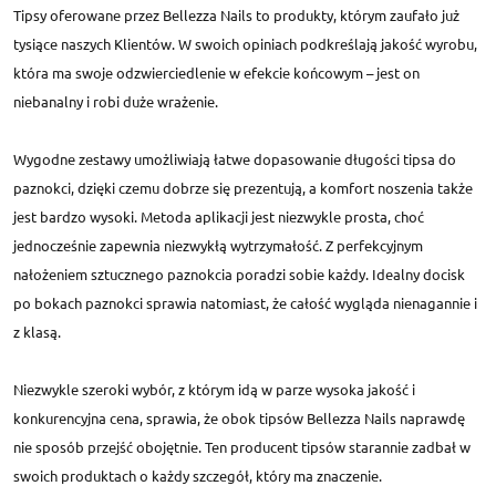
Tipsy oferowane przez Bellezza Nails to produkty, którym zaufało już
tysiące naszych Klientów. W swoich opiniach podkreślają jakość wyrobu,
która ma swoje odzwierciedlenie w efekcie końcowym – jest on
niebanalny i robi duże wrażenie.
Wygodne zestawy umożliwiają łatwe dopasowanie długości tipsa do
paznokci, dzięki czemu dobrze się prezentują, a komfort noszenia także
jest bardzo wysoki. Metoda aplikacji jest niezwykle prosta, choć
jednocześnie zapewnia niezwykłą wytrzymałość. Z perfekcyjnym
nałożeniem sztucznego paznokcia poradzi sobie każdy. Idealny docisk
po bokach paznokci sprawia natomiast, że całość wygląda nienagannie i
z klasą.
Niezwykle szeroki wybór, z którym idą w parze wysoka jakość i
konkurencyjna cena, sprawia, że obok tipsów Bellezza Nails naprawdę
nie sposób przejść obojętnie. Ten producent tipsów starannie zadbał w
swoich produktach o każdy szczegół, który ma znaczenie.