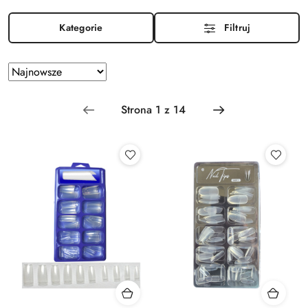
Kategorie
Filtruj
Zastosowano
Sortuj
według
sortowanie:
Najnowsze.