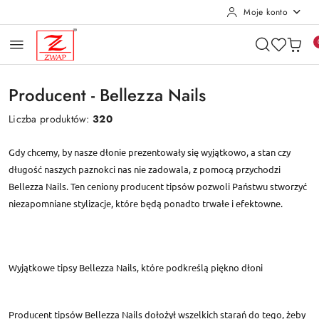
Moje konto
Przejdź do treści głównej
Przejdź do wyszukiwarki
Przejdź do moje konto
Przejdź do menu głównego
Przejdź do stopki
Producent - Bellezza Nails
Liczba produktów:
320
Gdy chcemy, by nasze dłonie prezentowały się wyjątkowo, a stan czy
długość naszych paznokci nas nie zadowala, z pomocą przychodzi
Bellezza Nails. Ten ceniony producent tipsów pozwoli Państwu stworzyć
niezapomniane stylizacje, które będą ponadto trwałe i efektowne.
Wyjątkowe tipsy Bellezza Nails, które podkreślą piękno dłoni
Producent tipsów Bellezza Nails dołożył wszelkich starań do tego, żeby