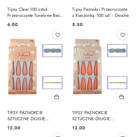
Tipsy Clear 100 sztuk
Tipsy Paznokci Przezroczyste
Przezroczyste Tunelowe Bez
z Kieszonką -100 szt. - Owalne
Kieszonki - Kwadratowe
6.00
5.50
Cena:
Cena:
TIPSY PAZNOKCIE
TIPSY PAZNOKCIE
SZTUCZNE DŁUGIE
SZTUCZNE DŁUGIE
BALLERINA - GLOSS - 24 Szt.
BALLERINA - GLOSS - 24 Szt.
12.00
12.00
Cena:
Cena:
- C5
- C3