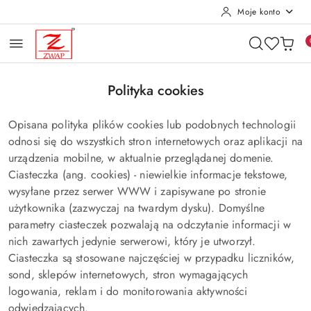
Moje konto
Przejdź do treści głównej
Przejdź do wyszukiwarki
Przejdź do moje konto
Przejdź do menu głównego
Przejdź do stopki
Polityka cookies
Opisana polityka plików cookies lub podobnych technologii
odnosi się do wszystkich stron internetowych oraz aplikacji na
urządzenia mobilne, w aktualnie przeglądanej domenie.
Ciasteczka (ang. cookies) - niewielkie informacje tekstowe,
wysyłane przez serwer WWW i zapisywane po stronie
użytkownika (zazwyczaj na twardym dysku). Domyślne
parametry ciasteczek pozwalają na odczytanie informacji w
nich zawartych jedynie serwerowi, który je utworzył.
Ciasteczka są stosowane najczęściej w przypadku liczników,
sond, sklepów internetowych, stron wymagających
logowania, reklam i do monitorowania aktywności
odwiedzających.