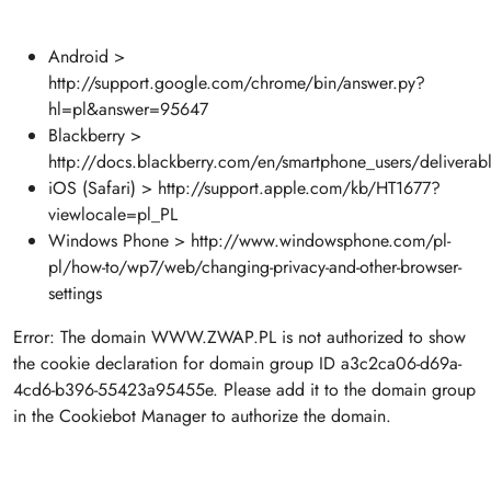
Android >
http://support.google.com/chrome/bin/answer.py?
hl=pl&answer=95647
Blackberry >
http://docs.blackberry.com/en/smartphone_users/deliver
iOS (Safari) > http://support.apple.com/kb/HT1677?
viewlocale=pl_PL
Windows Phone > http://www.windowsphone.com/pl-
pl/how-to/wp7/web/changing-privacy-and-other-browser-
settings
Error: The domain WWW.ZWAP.PL is not authorized to show
the cookie declaration for domain group ID a3c2ca06-d69a-
4cd6-b396-55423a95455e. Please add it to the domain group
in the Cookiebot Manager to authorize the domain.