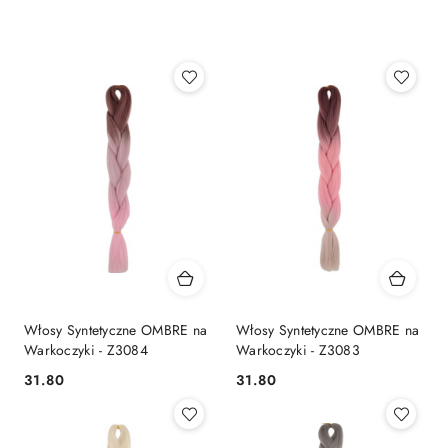
według
sortowanie:
Najnowsze.
Włosy Syntetyczne OMBRE na
Włosy Syntetyczne OMBRE na
Warkoczyki - Z3084
Warkoczyki - Z3083
31.80
31.80
Cena:
Cena: