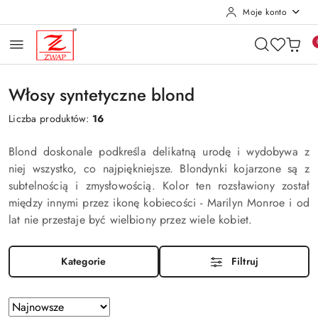
Moje konto
Przejdź do treści głównej
Przejdź do wyszukiwarki
Przejdź do moje konto
Przejdź do menu głównego
Przejdź do stopki
Włosy syntetyczne blond
Liczba produktów:
16
Blond doskonale podkreśla delikatną urodę i wydobywa z
niej wszystko, co najpiękniejsze. Blondynki kojarzone są z
subtelnością i zmysłowością. Kolor ten rozsławiony został
między innymi przez ikonę kobiecości - Marilyn Monroe i od
lat nie przestaje być wielbiony przez wiele kobiet.
Kategorie
Filtruj
Zastosowano
Sortuj