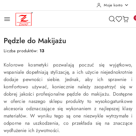
Moje konto
Przejdź do treści głównej
Przejdź do wyszukiwarki
Przejdź do moje konto
Przejdź do menu głównego
Przejdź do stopki
Pędzle do Makijażu
Liczba produktów:
13
Kolorowe kosmetyki pozwalają poczuć się wyjątkowo,
wspaniale dopełniają stylizację, a ich użycie niejednokrotnie
dodaje pewności siebie. Jednak, aby ich sprawnie i
komfortowo używać, koniecznie należy zaopatrzyć się w
dobrej jakości profesjonalne pędzle do makijażu. Dostępne
w ofercie naszego sklepu produkty to wysokogatunkowe
akcesoria odznaczające się wykonaniem z najlepszej klasy
materiałów. W wyniku tego są one niezwykle wytrzymałe i
odporne na uszkodzenia, co przekłada się na znaczące
wydłużenie ich żywotności.