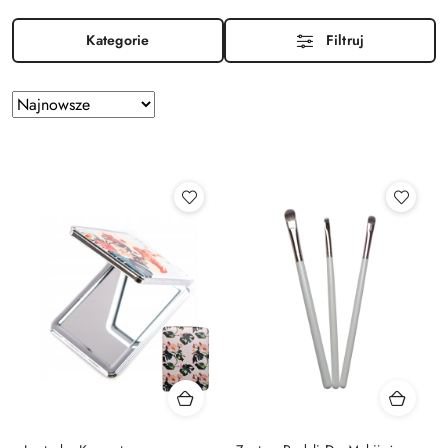
Kategorie
Filtruj
Zastosowano
Sortuj
według
sortowanie:
Najnowsze.