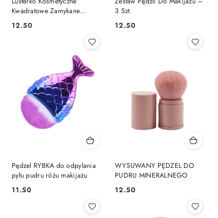
Lusterko Kosmetyczne
Zestaw Pędzli Do Makijażu –
Kwadratowe Zamykane
3 Szt.
Składane Do Torebki
12.50
12.50
Cena:
Cena:
Pędzel RYBKA do odpylania
WYSUWANY PĘDZEL DO
pyłu pudru różu makijażu
PUDRU MINERALNEGO
11.50
12.50
Cena:
Cena: