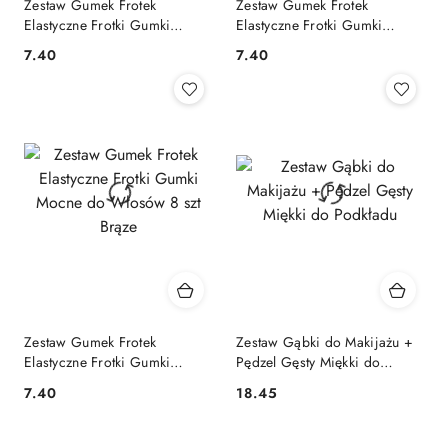
Zestaw Gumek Frotek
Zestaw Gumek Frotek
Elastyczne Frotki Gumki
Elastyczne Frotki Gumki
Mocne do Włosów 8 szt
Mocne do Włosów 8 szt
7.40
7.40
Cena:
Cena:
Niebieskie
Pastelowe
Zestaw Gumek Frotek
Zestaw Gąbki do Makijażu +
Elastyczne Frotki Gumki
Pędzel Gęsty Miękki do
Mocne do Włosów 8 szt
Podkładu
7.40
18.45
Cena:
Cena:
Brąze