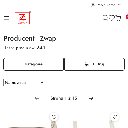
Moje konto
Przejdź do treści głównej
Przejdź do wyszukiwarki
Przejdź do moje konto
Przejdź do menu głównego
Przejdź do stopki
Producent - Zwap
Liczba produktów:
341
Kategorie
Filtruj
Zastosowano
Sortuj
według
sortowanie:
Najnowsze.