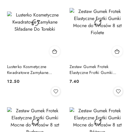
Lusterko Kosmetyczne
Zestaw Gumek Frotek
Kwadratowe Zamykane
Elastyczne Frotki Gumki
Składane Do Torebki
Mocne do Włosów 8 szt
12.50
7.40
Cena:
Cena:
Fiolete