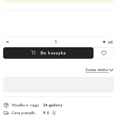
Ilość
szt.
Do koszyka
Zostaw telefon
Dostępność
,
Wyślij
płatność
i
Wysyłka w ciągu:
24 godziny
dostawa
Cena przesyłki:
9.5