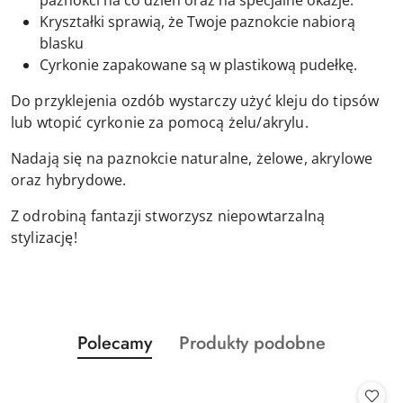
paznokci na co dzień oraz na specjalne okazje.
Kryształki sprawią, że Twoje paznokcie nabiorą
blasku
Cyrkonie zapakowane są w plastikową pudełkę.
Do przyklejenia ozdób wystarczy użyć kleju do tipsów
lub wtopić cyrkonie za pomocą żelu/akrylu.
Nadają się na paznokcie naturalne, żelowe, akrylowe
oraz hybrydowe.
Z odrobiną fantazji stworzysz niepowtarzalną
stylizację!
Produkty
Produkty
Polecamy
Produkty podobne
Pomiń karuzelę produktów
o
o
statusie:
statusie: