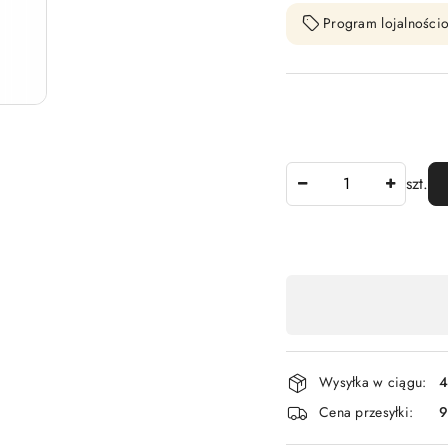
Program lojalnościo
Ilość
szt.
Dostępność
,
płatność
i
Wysyłka w ciągu:
4
dostawa
Cena przesyłki:
9