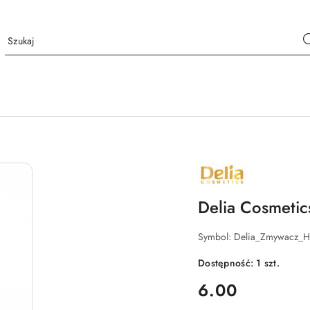
NAZWA
PRODUCENTA:
DELIA
Delia Cosmeti
Symbol:
Delia_Zmywacz_H
Dostępność:
1
szt.
cena:
6.00