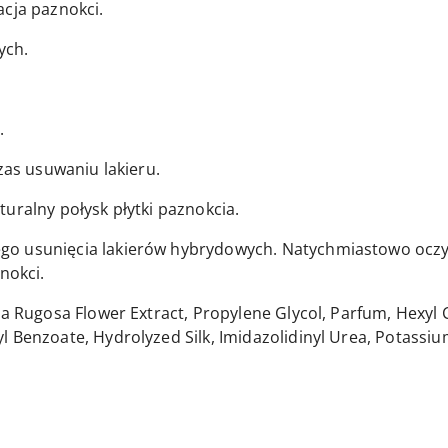
acja paznokci.
ych.
.
zas usuwaniu lakieru.
uralny połysk płytki paznokcia.
o usunięcia lakierów hybrydowych. Natychmiastowo oczy
nokci.
sa Rugosa Flower Extract, Propylene Glycol, Parfum, Hexyl 
 Benzoate, Hydrolyzed Silk, Imidazolidinyl Urea, Potassiu