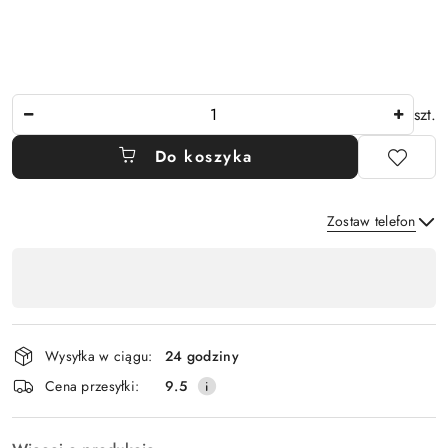
Ilość
szt.
Do koszyka
Zostaw telefon
Dostępność
,
Wyślij
płatność
i
Wysyłka w ciągu:
24 godziny
dostawa
Cena przesyłki:
9.5