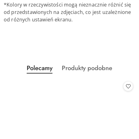
*Kolory w rzeczywistości mogą nieznacznie różnić się
od przedstawionych na zdjęciach, co jest uzależnione
od różnych ustawień ekranu.
Produkty
Produkty
Polecamy
Produkty podobne
Pomiń karuzelę produktów
o
o
statusie:
statusie: