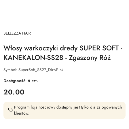
NAZWA
BELLEZZA HAIR
PRODUCENTA:
Włosy warkoczyki dredy SUPER SOFT -
KANEKALON-SS28 - Zgaszony Róż
Symbol:
SuperSoft_SS27_DirtyPink
Dostępność:
6
szt.
cena:
20.00
Program lojalnościowy dostępny jest tylko dla zalogowanych
klientów.