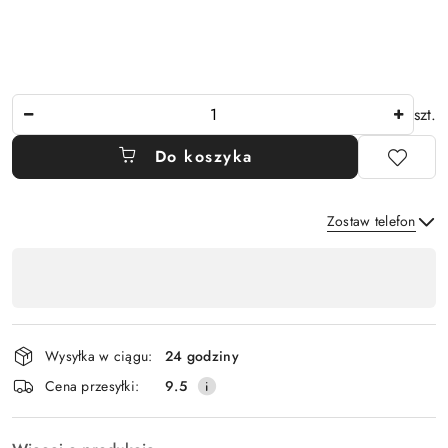
Ilość
szt.
Do koszyka
Zostaw telefon
Dostępność
,
Wyślij
płatność
i
Wysyłka w ciągu:
24 godziny
dostawa
Cena przesyłki:
9.5