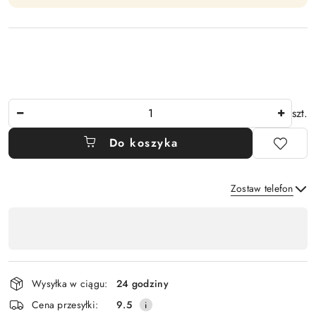
Ilość
szt.
Do koszyka
Zostaw telefon
Dostępność
,
Wyślij
płatność
i
Wysyłka w ciągu:
24 godziny
dostawa
Cena przesyłki:
9.5