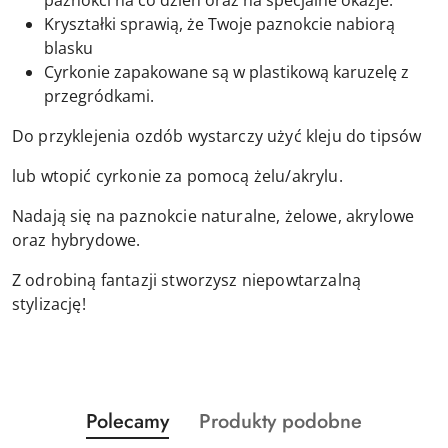
paznokci na co dzień oraz na specjalne okazje.
Kryształki sprawią, że Twoje paznokcie nabiorą
blasku
Cyrkonie zapakowane są w plastikową karuzelę z
przegródkami.
Do przyklejenia ozdób wystarczy użyć kleju do tipsów
lub wtopić cyrkonie za pomocą żelu/akrylu.
Nadają się na paznokcie naturalne, żelowe, akrylowe
oraz hybrydowe.
Z odrobiną fantazji stworzysz niepowtarzalną
stylizację!
Produkty
Produkty
Polecamy
Produkty podobne
Pomiń karuzelę produktów
o
o