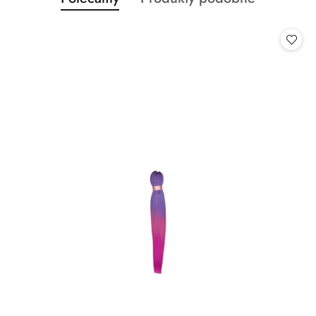
Pomiń karuzelę produktów
o
o
statusie:
statusie: