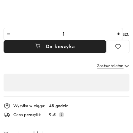
Ilość
szt.
Do koszyka
Zostaw telefon
Dostępność
,
Wyślij
płatność
i
Wysyłka w ciągu:
48 godzin
dostawa
Cena przesyłki:
9.5