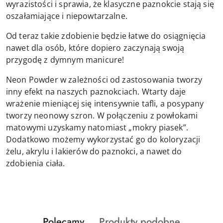
wyrazistości i sprawia, że klasyczne paznokcie stają się
oszałamiające i niepowtarzalne.
Od teraz takie zdobienie będzie łatwe do osiągnięcia
nawet dla osób, które dopiero zaczynają swoją
przygodę z dymnym manicure!
Neon Powder w zależności od zastosowania tworzy
inny efekt na naszych paznokciach. Wtarty daje
wrażenie mieniącej się intensywnie tafli, a posypany
tworzy neonowy szron. W połączeniu z powłokami
matowymi uzyskamy natomiast „mokry piasek”.
Dodatkowo możemy wykorzystać go do koloryzacji
żelu, akrylu i lakierów do paznokci, a nawet do
zdobienia ciała.
Produkty
Produkty
Polecamy
Produkty podobne