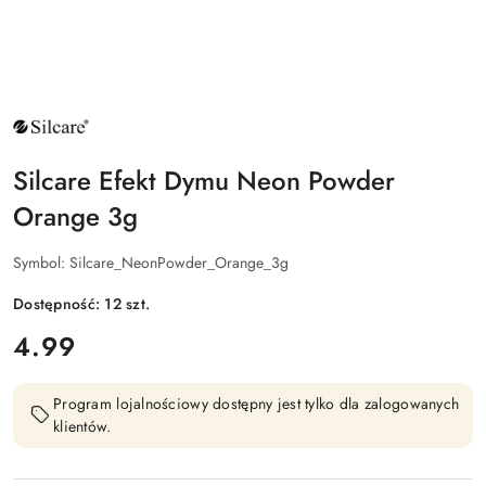
NAZWA
PRODUCENTA:
SILCARE
Silcare Efekt Dymu Neon Powder
Orange 3g
Symbol:
Silcare_NeonPowder_Orange_3g
Dostępność:
12
szt.
cena:
4.99
Program lojalnościowy dostępny jest tylko dla zalogowanych
klientów.