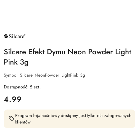
NAZWA
PRODUCENTA:
SILCARE
Silcare Efekt Dymu Neon Powder Light
Pink 3g
Symbol:
Silcare_NeonPowder_LightPink_3g
Dostępność:
5
szt.
cena:
4.99
Program lojalnościowy dostępny jest tylko dla zalogowanych
klientów.