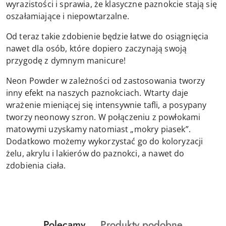
wyrazistości i sprawia, że klasyczne paznokcie stają się
oszałamiające i niepowtarzalne.
Od teraz takie zdobienie będzie łatwe do osiągnięcia
nawet dla osób, które dopiero zaczynają swoją
przygodę z dymnym manicure!
Neon Powder w zależności od zastosowania tworzy
inny efekt na naszych paznokciach. Wtarty daje
wrażenie mieniącej się intensywnie tafli, a posypany
tworzy neonowy szron. W połączeniu z powłokami
matowymi uzyskamy natomiast „mokry piasek”.
Dodatkowo możemy wykorzystać go do koloryzacji
żelu, akrylu i lakierów do paznokci, a nawet do
zdobienia ciała.
Produkty
Produkty
Polecamy
Produkty podobne