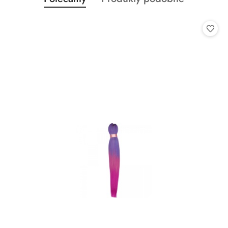
Pomiń karuzelę produktów
o
o
statusie:
statusie: