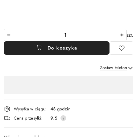
Ilość
szt.
Do koszyka
Zostaw telefon
Dostępność
,
Wyślij
płatność
i
Wysyłka w ciągu:
48 godzin
dostawa
Cena przesyłki:
9.5