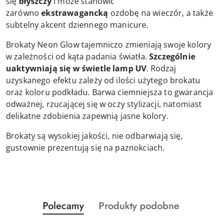
się
błyszczy
i może stanowić
zarówno
ekstrawagancką
ozdobę na wieczór, a także
subtelny akcent dziennego manicure.
Brokaty Neon Glow tajemniczo zmieniają swoje kolory
w zależności od kąta padania światła.
Szczególnie
uaktywniają się w świetle lamp UV
. Rodzaj
uzyskanego efektu zależy od ilości użytego brokatu
oraz koloru podkładu. Barwa ciemniejsza to gwarancja
odważnej, rzucającej się w oczy stylizacji, natomiast
delikatne zdobienia zapewnią jasne kolory.
Brokaty są wysokiej jakości, nie odbarwiają się,
gustownie prezentują się na paznokciach.
Produkty
Produkty
Polecamy
Produkty podobne
Pomiń karuzelę produktów
o
o