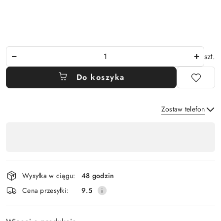
Ilość
szt.
Do koszyka
Zostaw telefon
Dostępność
,
Wyślij
płatność
i
Wysyłka w ciągu:
48 godzin
dostawa
Cena przesyłki:
9.5