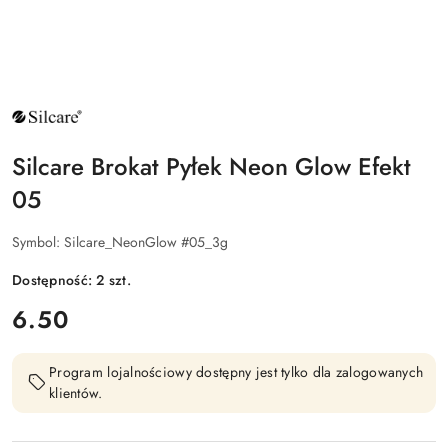
NAZWA
PRODUCENTA:
SILCARE
Silcare Brokat Pyłek Neon Glow Efekt
05
Symbol:
Silcare_NeonGlow #05_3g
Dostępność:
2
szt.
cena:
6.50
Program lojalnościowy dostępny jest tylko dla zalogowanych
klientów.