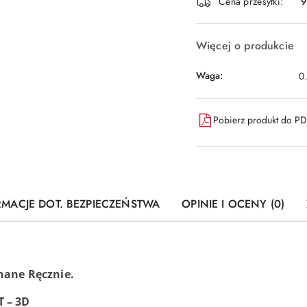
dostawa
Cena przesyłki:
9
Więcej o produkcie
Waga:
0
Pobierz produkt do P
RMACJE DOT. BEZPIECZEŃSTWA
OPINIE I OCENY (0)
nane Ręcznie.
 – 3D