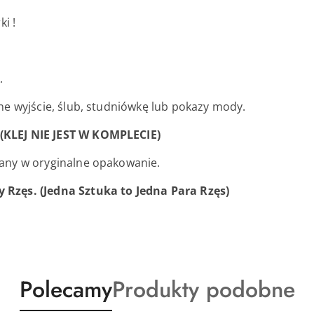
i !
.
ne wyjście, ślub, studniówkę lub pokazy mody.
KLEJ NIE JEST W KOMPLECIE)
any w oryginalne opakowanie.
Rzęs. (Jedna Sztuka to Jedna Para Rzęs)
Produkty
Produkty
Polecamy
Produkty podobne