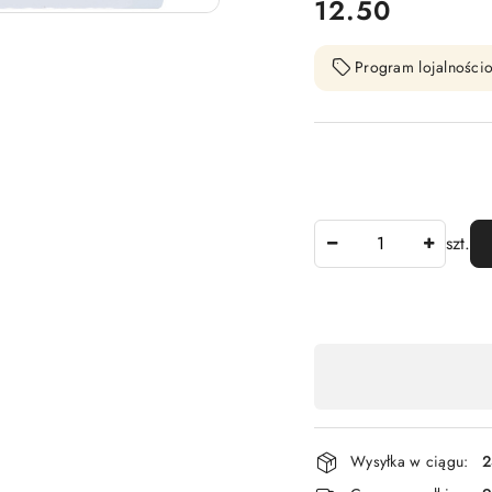
cena:
12.50
Program lojalnościo
Ilość
szt.
Dostępność
,
płatność
i
Wysyłka w ciągu:
2