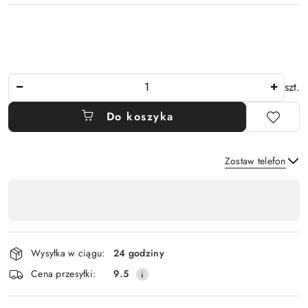
Ilość
szt.
Do koszyka
Zostaw telefon
Dostępność
,
Wyślij
płatność
i
Wysyłka w ciągu:
24 godziny
dostawa
Cena przesyłki:
9.5