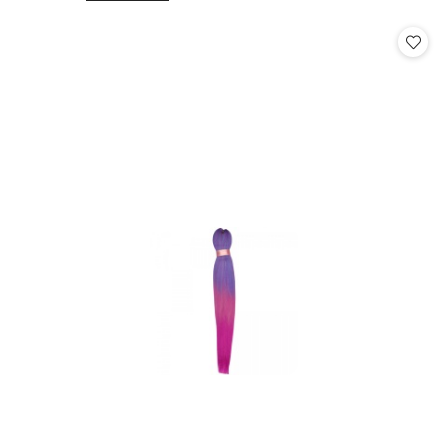
o
o
statusie:
statusie: