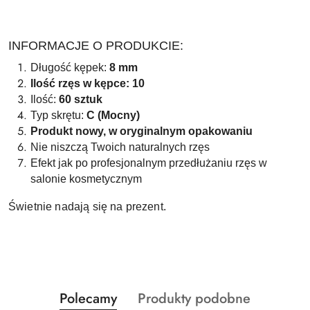
INFORMACJE O PRODUKCIE:
Długość kępek:
8 mm
Ilość rzęs w kępce: 10
Ilość:
60 sztuk
Typ skrętu:
C (Mocny)
Produkt nowy, w oryginalnym opakowaniu
Nie niszczą Twoich naturalnych rzęs
Efekt jak po profesjonalnym przedłużaniu rzęs w
salonie kosmetycznym
Świetnie nadają się na prezent.
Produkty
Produkty
Polecamy
Produkty podobne
Pomiń karuzelę produktów