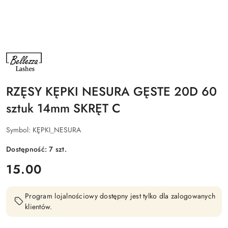
NAZWA
PRODUCENTA:
BELLEZZA
LASHES
RZĘSY KĘPKI NESURA GĘSTE 20D 60
sztuk 14mm SKRĘT C
Symbol:
KĘPKI_NESURA
Dostępność:
7
szt.
cena:
15.00
Program lojalnościowy dostępny jest tylko dla zalogowanych
klientów.