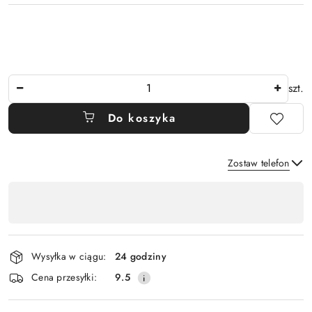
Ilość
szt.
Do koszyka
Zostaw telefon
Dostępność
,
Wyślij
płatność
i
Wysyłka w ciągu:
24 godziny
dostawa
Cena przesyłki:
9.5