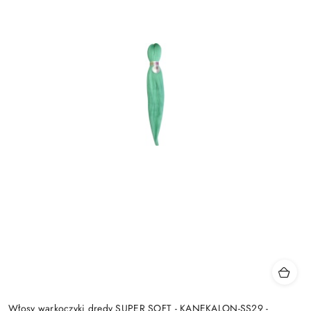
Włosy warkoczyki dredy SUPER SOFT - KANEKALON-SS29 -