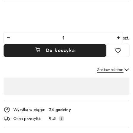
Ilość
szt.
Do koszyka
Zostaw telefon
Dostępność
,
Wyślij
płatność
i
Wysyłka w ciągu:
24 godziny
dostawa
Cena przesyłki:
9.5