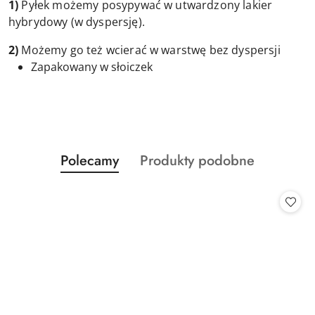
1)
Pyłek możemy posypywać w utwardzony lakier
hybrydowy (w dyspersję).
2)
Możemy go też wcierać w warstwę bez dyspersji
Zapakowany w słoiczek
Produkty
Produkty
Polecamy
Produkty podobne
Pomiń karuzelę produktów
o
o
statusie:
statusie: