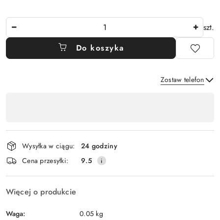
Ilość
szt.
Do koszyka
Zostaw telefon
Dostępność
,
Wyślij
płatność
i
Wysyłka w ciągu:
24 godziny
dostawa
Cena przesyłki:
9.5
Więcej o produkcie
Waga:
0.05 kg