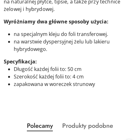
na naturalnej płytce, tipsie, a także przy technice
żelowej i hybrydowej.
Wyróżniamy dwa główne sposoby użycia:
na specjalnym kleju do foli transferowej.
na warstwie dyspersyjnej żelu lub lakieru
hybrydowego.
Specyfikacja:
Długość każdej folii to: 50 cm
Szerokość każdej folii to: 4 cm
zapakowana w woreczek strunowy
Produkty
Produkty
Polecamy
Produkty podobne
Pomiń karuzelę produktów
o
o