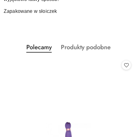
Zapakowane w słoiczek
Produkty
Produkty
Polecamy
Produkty podobne
Pomiń karuzelę produktów
o
o
statusie:
statusie: