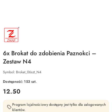
NAZWA
PRODUCENTA:
ZWAP
6x Brokat do zdobienia Paznokci –
Zestaw N4
Symbol:
Brokat_06szt_N4
Dostępność:
153
szt.
cena:
12.50
Program lojalnościowy dostępny jest tylko dla zalogowanych
klientów.