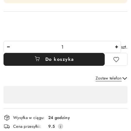
Ilość
szt.
Do koszyka
Zostaw telefon
Dostępność
,
Wyślij
płatność
i
Wysyłka w ciągu:
24 godziny
dostawa
Cena przesyłki:
9.5