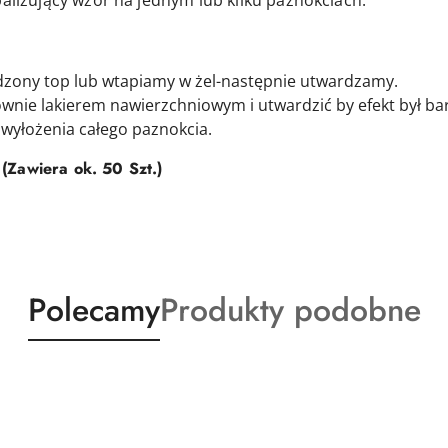
palizujący wzór na jednym lub kilku paznokciach.
zony top lub wtapiamy w żel-następnie utwardzamy.
nie lakierem nawierzchniowym i utwardzić by efekt był bar
wyłożenia całego paznokcia.
(Zawiera ok. 50 Szt.)
Produkty
Produkty
Polecamy
Produkty podobne
o
o
statusie:
statusie: