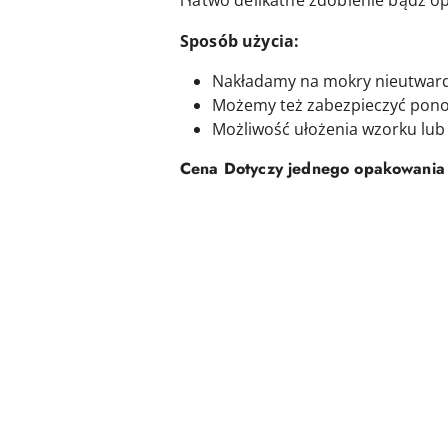
i łatwo delikatne zdobienie bądź o
Sposób użycia:
Nakładamy na mokry nieutward
Możemy też zabezpieczyć ponow
Możliwość ułożenia wzorku lub 
Cena Dotyczy jednego opakowania 
Pomiń karuzelę produktów