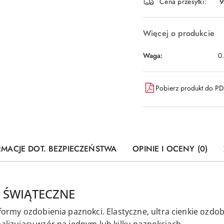
dostawa
Cena przesyłki:
9
Więcej o produkcie
Waga:
0
Pobierz produkt do P
RMACJE DOT. BEZPIECZEŃSTWA
OPINIE I OCENY (0)
 ŚWIĄTECZNE
i formy ozdobienia paznokci.
Elastyczne,
ultra cienkie ozdo