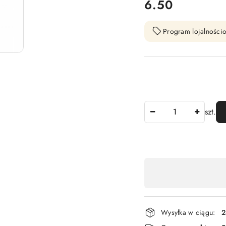
cena:
6.50
Program lojalnościo
Ilość
szt.
Dostępność
,
płatność
i
Wysyłka w ciągu:
2