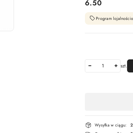
cena:
6.50
Program lojalnościo
Ilość
szt.
Dostępność
,
płatność
i
Wysyłka w ciągu:
2