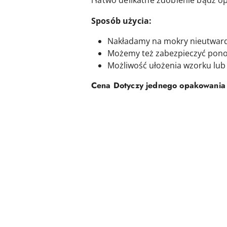
i łatwo delikatne zdobienie bądź o
Sposób użycia:
Nakładamy na mokry nieutward
Możemy też zabezpieczyć ponow
Możliwość ułożenia wzorku lub 
Cena Dotyczy jednego opakowania 
Pomiń karuzelę produktów