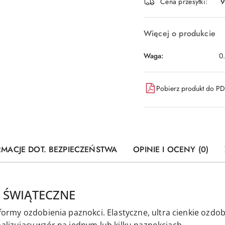
dostawa
Cena przesyłki:
9
Więcej o produkcie
Waga:
0
Pobierz produkt do P
RMACJE DOT. BEZPIECZEŃSTWA
OPINIE I OCENY (0)
 ŚWIĄTECZNE
i formy ozdobienia paznokci.
Elastyczne,
ultra cienkie ozdo