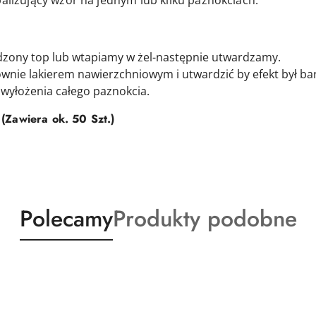
palizujący wzór na jednym lub kilku paznokciach.
zony top lub wtapiamy w żel-następnie utwardzamy.
nie lakierem nawierzchniowym i utwardzić by efekt był bar
wyłożenia całego paznokcia.
(Zawiera ok. 50 Szt.)
Produkty
Produkty
Polecamy
Produkty podobne
o
o
statusie:
statusie: