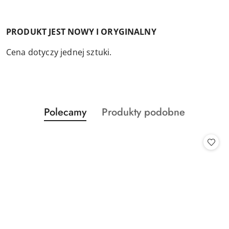
PRODUKT JEST NOWY I ORYGINALNY
Cena dotyczy jednej sztuki.
Produkty
Produkty
Polecamy
Produkty podobne
Pomiń karuzelę produktów
o
o
statusie:
statusie: