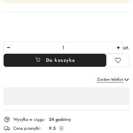
Ilość
szt.
Do koszyka
Zostaw telefon
Dostępność
,
Wyślij
płatność
i
Wysyłka w ciągu:
24 godziny
dostawa
Cena przesyłki:
9.5