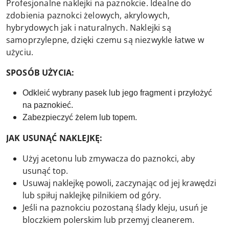
Profesjonalne naklejki na paznokcie. Idealne do
zdobienia paznokci żelowych, akrylowych,
hybrydowych jak i naturalnych. Naklejki są
samoprzylepne, dzięki czemu są niezwykle łatwe w
użyciu.
SPOSÓB UŻYCIA:
Odkleić wybrany pasek lub jego fragment i przyłożyć
na paznokieć.
Zabezpieczyć żelem lub topem.
JAK USUNĄĆ NAKLEJKĘ:
Użyj acetonu lub zmywacza do paznokci, aby
usunąć top.
Usuwaj naklejkę powoli, zaczynając od jej krawędzi
lub spiłuj naklejkę pilnikiem od góry.
Jeśli na paznokciu pozostaną ślady kleju, usuń je
bloczkiem polerskim lub przemyj cleanerem.