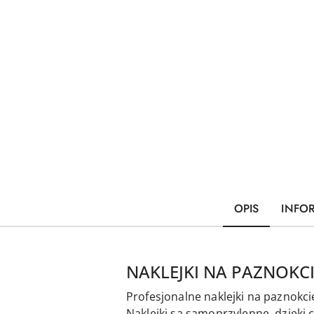
OPIS
INFO
NAKLEJKI NA PAZNOKC
Profesjonalne naklejki na paznokci
Naklejki są samoprzylepne, dzięki 