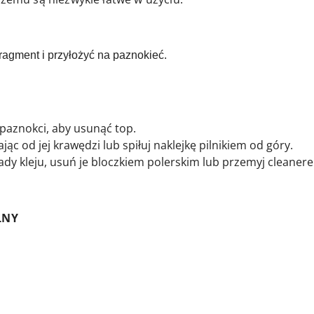
ragment i przyłożyć na paznokieć.
paznokci, aby usunąć top.
ąc od jej krawędzi lub spiłuj naklejkę pilnikiem od góry.
lady kleju, usuń je bloczkiem polerskim lub przemyj cleaner
LNY