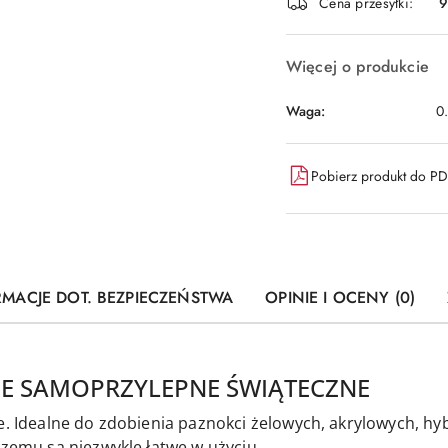
dostawa
Cena przesyłki:
9
Więcej o produkcie
Waga:
0
Pobierz produkt do P
RMACJE DOT. BEZPIECZEŃSTWA
OPINIE I OCENY (0)
IE SAMOPRZYLEPNE ŚWIĄTECZNE
e. Idealne do zdobienia paznokci żelowych, akrylowych, hy
czemu są niezwykle łatwe w użyciu.