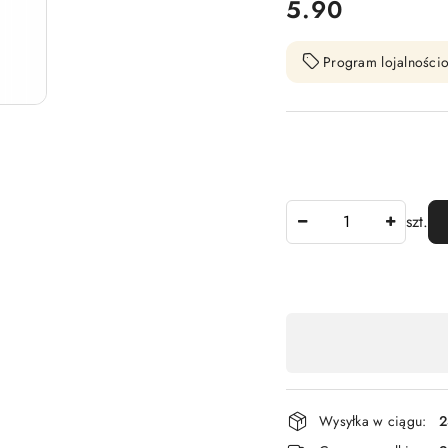
cena:
5.90
Program lojalnościo
Ilość
szt.
Dostępność
,
płatność
i
Wysyłka w ciągu:
2