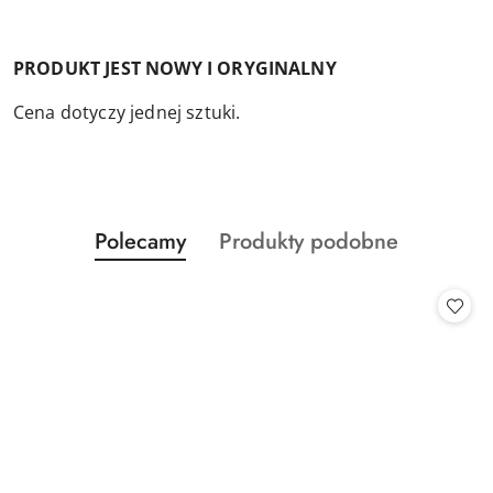
PRODUKT JEST NOWY I ORYGINALNY
Cena dotyczy jednej sztuki.
Produkty
Produkty
Polecamy
Produkty podobne
Pomiń karuzelę produktów
o
o
statusie:
statusie: