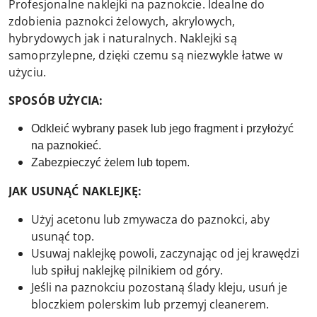
Profesjonalne naklejki na paznokcie. Idealne do
zdobienia paznokci żelowych, akrylowych,
hybrydowych jak i naturalnych. Naklejki są
samoprzylepne, dzięki czemu są niezwykle łatwe w
użyciu.
SPOSÓB UŻYCIA:
Odkleić wybrany pasek lub jego fragment i przyłożyć
na paznokieć.
Zabezpieczyć żelem lub topem.
JAK USUNĄĆ NAKLEJKĘ:
Użyj acetonu lub zmywacza do paznokci, aby
usunąć top.
Usuwaj naklejkę powoli, zaczynając od jej krawędzi
lub spiłuj naklejkę pilnikiem od góry.
Jeśli na paznokciu pozostaną ślady kleju, usuń je
bloczkiem polerskim lub przemyj cleanerem.