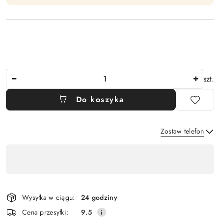
Ilość
szt.
Do koszyka
Zostaw telefon
Dostępność
,
Wyślij
płatność
i
Wysyłka w ciągu:
24 godziny
dostawa
Cena przesyłki:
9.5