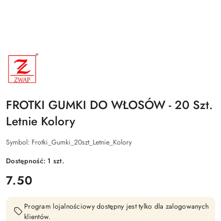
NAZWA
PRODUCENTA:
ZWAP
FROTKI GUMKI DO WŁOSÓW - 20 Szt.
Letnie Kolory
Symbol:
Frotki_Gumki_20szt_Letnie_Kolory
Dostępność:
1
szt.
cena:
7.50
Program lojalnościowy dostępny jest tylko dla zalogowanych
klientów.