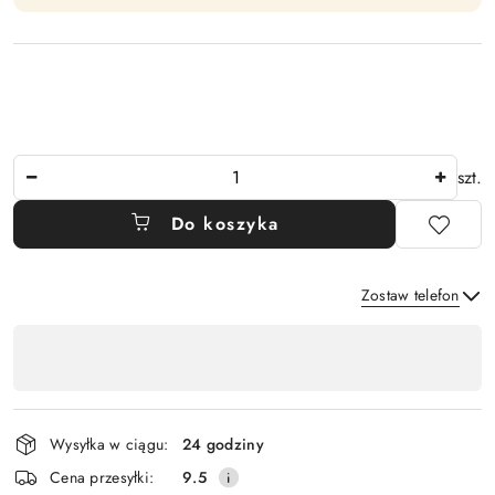
Ilość
szt.
Do koszyka
Zostaw telefon
Dostępność
,
Wyślij
płatność
i
Wysyłka w ciągu:
24 godziny
dostawa
Cena przesyłki:
9.5