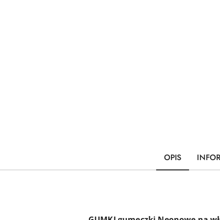
OPIS
INFO
GUMKI gumeczki Neonowe na wł