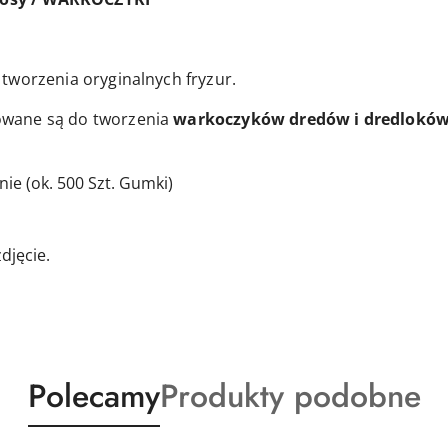
tworzenia oryginalnych fryzur.
wane są do tworzenia
warkoczyków dredów i dredlokó
ie (ok. 500 Szt. Gumki)
djęcie.
Produkty
Produkty
Polecamy
Produkty podobne
o
o