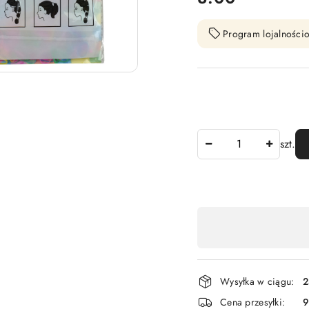
Program lojalnościo
Ilość
szt.
Dostępność
,
płatność
i
Wysyłka w ciągu:
2
dostawa
Cena przesyłki:
9