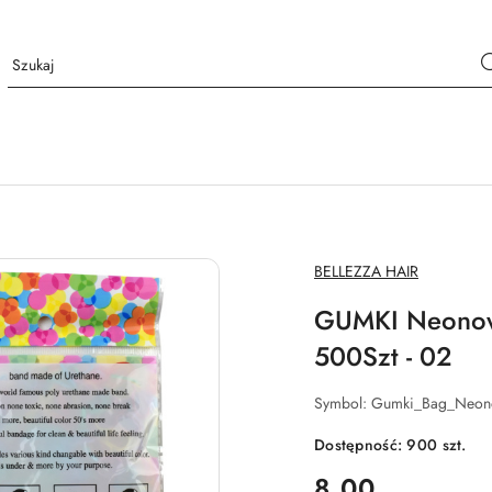
NAZWA
BELLEZZA HAIR
PRODUCENTA:
GUMKI Neono
500Szt - 02
Symbol:
Gumki_Bag_Neon
Dostępność:
900
szt.
cena:
8.00