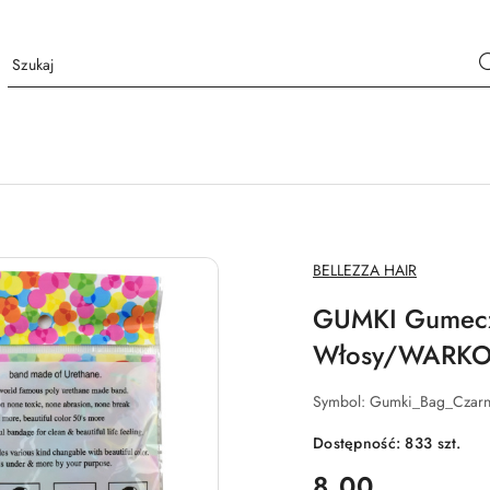
NAZWA
BELLEZZA HAIR
PRODUCENTA:
GUMKI Gumecz
Włosy/WARKO
Symbol:
Gumki_Bag_Czar
Dostępność:
833
szt.
cena:
8.00