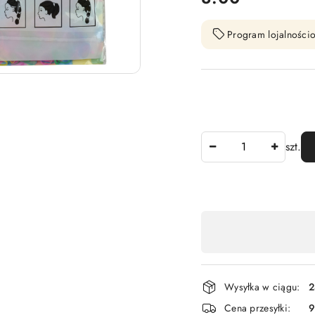
Program lojalnościo
Ilość
szt.
Dostępność
,
płatność
i
Wysyłka w ciągu:
2
dostawa
Cena przesyłki:
9