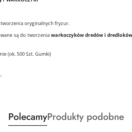
tworzenia oryginalnych fryzur.
wane są do tworzenia
warkoczyków dredów i dredlokó
ie (ok. 500 Szt. Gumki)
.
Produkty
Produkty
Polecamy
Produkty podobne
o
o