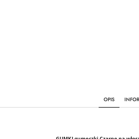
OPIS
INFO
GUMKI gumeczki Czarne na włos