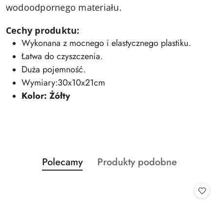
wodoodpornego materiału.
Cechy produktu:
Wykonana z mocnego i elastycznego plastiku.
Łatwa do czyszczenia.
Duża pojemność.
Wymiary:30x10x21cm
Kolor: Żółty
Produkty
Produkty
Polecamy
Produkty podobne
Pomiń karuzelę produktów
o
o
statusie:
statusie: