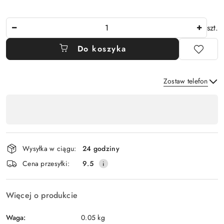
Ilość
szt.
Do koszyka
Zostaw telefon
Dostępność
,
Wyślij
płatność
i
Wysyłka w ciągu:
24 godziny
dostawa
Cena przesyłki:
9.5
Więcej o produkcie
Waga:
0.05 kg