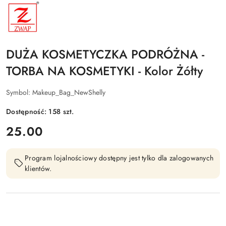
NAZWA
PRODUCENTA:
ZWAP
DUŻA KOSMETYCZKA PODRÓŻNA -
TORBA NA KOSMETYKI - Kolor Żółty
Symbol:
Makeup_Bag_NewShelly
Dostępność:
158
szt.
cena:
25.00
Program lojalnościowy dostępny jest tylko dla zalogowanych
klientów.