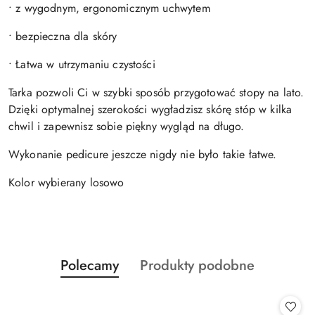
• z wygodnym, ergonomicznym uchwytem
• bezpieczna dla skóry
• Łatwa w utrzymaniu czystości
Tarka pozwoli Ci w szybki sposób przygotować stopy na lato.
Dzięki optymalnej szerokości wygładzisz skórę stóp w kilka
chwil i zapewnisz sobie piękny wygląd na długo.
Wykonanie pedicure jeszcze nigdy nie było takie łatwe.
Kolor wybierany losowo
Produkty
Produkty
Polecamy
Produkty podobne
Pomiń karuzelę produktów
o
o
statusie:
statusie: