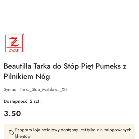
NAZWA
PRODUCENTA:
ZWAP
Beautilla Tarka do Stóp Pięt Pumeks z
Pilnikiem Nóg
Symbol:
Tarka_Stóp_Metalowa_XH
Dostępność:
2
szt.
cena:
3.50
Program lojalnościowy dostępny jest tylko dla zalogowanych
klientów.